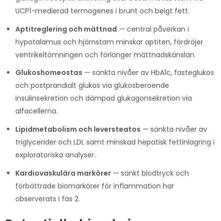
UCP1-medierad termogenes i brunt och beigt fett.
Aptitreglering och mättnad
— central påverkan i
hypotalamus och hjärnstam minskar aptiten, fördröjer
ventrikeltömningen och förlänger mättnadskänslan.
Glukoshomeostas
— sänkta nivåer av HbA1c, fasteglukos
och postprandialt glukos via glukosberoende
insulinsekretion och dämpad glukagonsekretion via
alfacellerna.
Lipidmetabolism och leversteatos
— sänkta nivåer av
triglycerider och LDL samt minskad hepatisk fettinlagring i
exploratoriska analyser.
Kardiovaskulära markörer
— sänkt blodtryck och
förbättrade biomarkörer för inflammation har
observerats i fas 2.