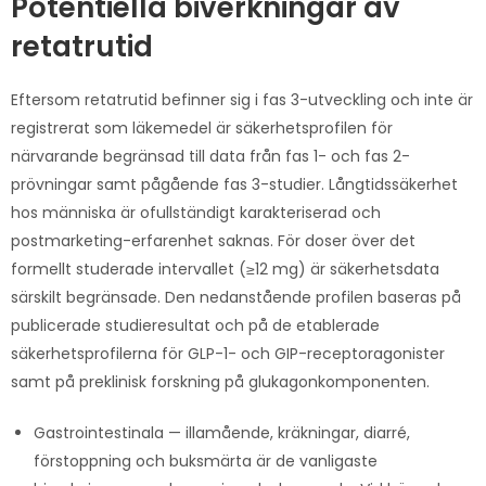
Potentiella biverkningar av
retatrutid
Eftersom retatrutid befinner sig i fas 3-utveckling och inte är
registrerat som läkemedel är säkerhetsprofilen för
närvarande begränsad till data från fas 1- och fas 2-
prövningar samt pågående fas 3-studier. Långtidssäkerhet
hos människa är ofullständigt karakteriserad och
postmarketing-erfarenhet saknas. För doser över det
formellt studerade intervallet (≥12 mg) är säkerhetsdata
särskilt begränsade. Den nedanstående profilen baseras på
publicerade studieresultat och på de etablerade
säkerhetsprofilerna för GLP-1- och GIP-receptoragonister
samt på preklinisk forskning på glukagonkomponenten.
Gastrointestinala — illamående, kräkningar, diarré,
förstoppning och buksmärta är de vanligaste