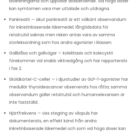
biverkningarna och uppvisar dosberoende. Vid höga doser
kan symtomen vara mer uttalade och utdragna.
Pankreatit — akut pankreatit är ett välkänt observandum
för inkretinbaserade läkemedel; långtidsdata för
retatrutid saknas men risken antas vara av samma
storleksordning som hos andra agonister i klassen.
Gallblåsa och gallvägar — kolelitiasis och kolecystit
förekommer vid snabb viktnedgång och har rapporterats
i fas 2.
Sköldkörtel-C-celler — i djurstudier av GLP-1-agonister har
medullär thyroideacancer observerats hos råtta; samma
observandum gäller retatrutid och humanrelevansen är
inte fastställd.
Hjärtfrekvens — viss stegring av vilopuls har
dokumenterats, en effekt känd från andra
inkretinbaserade läkemedel och som vid höga doser kan