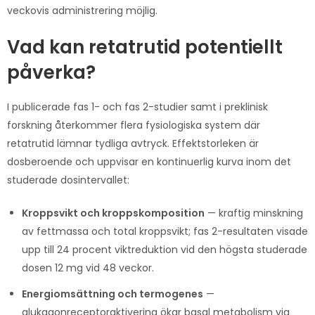
veckovis administrering möjlig.
Vad kan retatrutid potentiellt
påverka?
I publicerade fas 1- och fas 2-studier samt i preklinisk
forskning återkommer flera fysiologiska system där
retatrutid lämnar tydliga avtryck. Effektstorleken är
dosberoende och uppvisar en kontinuerlig kurva inom det
studerade dosintervallet:
Kroppsvikt och kroppskomposition
— kraftig minskning
av fettmassa och total kroppsvikt; fas 2-resultaten visade
upp till 24 procent viktreduktion vid den högsta studerade
dosen 12 mg vid 48 veckor.
Energiomsättning och termogenes
—
glukagonreceptoraktivering ökar basal metabolism via