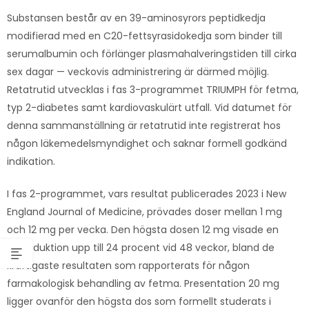
Substansen består av en 39-aminosyrors peptidkedja
modifierad med en C20-fettsyrasidokedja som binder till
serumalbumin och förlänger plasmahalveringstiden till cirka
sex dagar — veckovis administrering är därmed möjlig.
Retatrutid utvecklas i fas 3-programmet TRIUMPH för fetma,
typ 2-diabetes samt kardiovaskulärt utfall. Vid datumet för
denna sammanställning är retatrutid inte registrerat hos
någon läkemedelsmyndighet och saknar formell godkänd
indikation.
I fas 2-programmet, vars resultat publicerades 2023 i New
England Journal of Medicine, prövades doser mellan 1 mg
och 12 mg per vecka. Den högsta dosen 12 mg visade en
viktreduktion upp till 24 procent vid 48 veckor, bland de
kraftigaste resultaten som rapporterats för någon
farmakologisk behandling av fetma. Presentation 20 mg
ligger ovanför den högsta dos som formellt studerats i