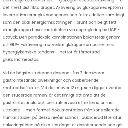
Den tredje komponenten — glukagonreceptoraktivering — är
det mest distinkta draget. Aktivering av glukagonreceptorn i
levern stimulerar glukoneogenes och fettoxidation samtidigt
som den ökar energiomsättningen. I brunt och beigt fett
ökar glukagon basal metabolism via uppreglering av UCP1-
uttryck. Den paradoxala kombinationen balanseras genom
att GLP-1-aktivering motverkar glukagonkomponentens
hyperglykemiska tendens — nettot är förbättrad
glukoshomeostas.
Vid de högsta studerade doserna i fas 2 dominerar
gastrointestinala biverkningar och dosberoende
mättnadseffekter. Vid doser över 12 mg, som ligger ovanför
den studerade ramen, är det rimligt att anta att de
gastrointestinala och centralnervösa effekterna är mer
uttalade — men formell dokumentation från kontrollerade
humanstudier på dessa nivåer saknas i publicerad litteratur.
Halveringstiden på cirka sex dagar är dosoberoende och gör