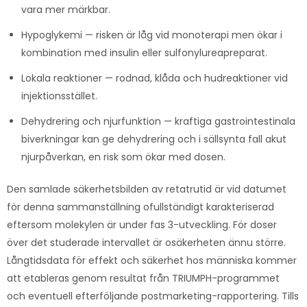
vara mer märkbar.
Hypoglykemi — risken är låg vid monoterapi men ökar i
kombination med insulin eller sulfonylureapreparat.
Lokala reaktioner — rodnad, klåda och hudreaktioner vid
injektionsstället.
Dehydrering och njurfunktion — kraftiga gastrointestinala
biverkningar kan ge dehydrering och i sällsynta fall akut
njurpåverkan, en risk som ökar med dosen.
Den samlade säkerhetsbilden av retatrutid är vid datumet
för denna sammanställning ofullständigt karakteriserad
eftersom molekylen är under fas 3-utveckling. För doser
över det studerade intervallet är osäkerheten ännu större.
Långtidsdata för effekt och säkerhet hos människa kommer
att etableras genom resultat från TRIUMPH-programmet
och eventuell efterföljande postmarketing-rapportering. Tills