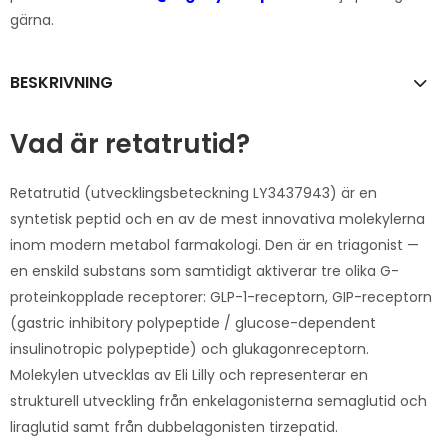
gärna.
BESKRIVNING
Vad är retatrutid?
Retatrutid (utvecklingsbeteckning LY3437943) är en
syntetisk peptid och en av de mest innovativa molekylerna
inom modern metabol farmakologi. Den är en triagonist —
en enskild substans som samtidigt aktiverar tre olika G-
proteinkopplade receptorer: GLP-1-receptorn, GIP-receptorn
(gastric inhibitory polypeptide / glucose-dependent
insulinotropic polypeptide) och glukagonreceptorn.
Molekylen utvecklas av Eli Lilly och representerar en
strukturell utveckling från enkelagonisterna semaglutid och
liraglutid samt från dubbelagonisten tirzepatid.