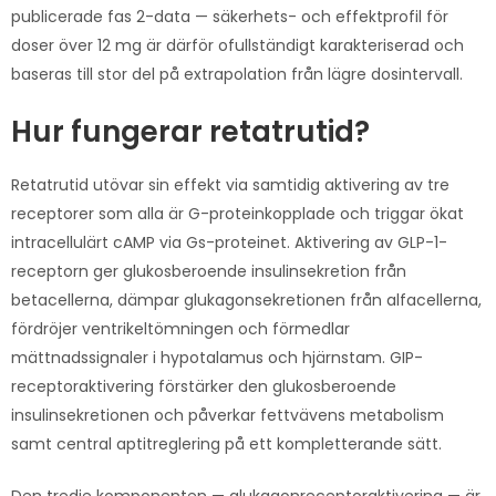
publicerade fas 2-data — säkerhets- och effektprofil för
doser över 12 mg är därför ofullständigt karakteriserad och
baseras till stor del på extrapolation från lägre dosintervall.
Hur fungerar retatrutid?
Retatrutid utövar sin effekt via samtidig aktivering av tre
receptorer som alla är G-proteinkopplade och triggar ökat
intracellulärt cAMP via Gs-proteinet. Aktivering av GLP-1-
receptorn ger glukosberoende insulinsekretion från
betacellerna, dämpar glukagonsekretionen från alfacellerna,
fördröjer ventrikeltömningen och förmedlar
mättnadssignaler i hypotalamus och hjärnstam. GIP-
receptoraktivering förstärker den glukosberoende
insulinsekretionen och påverkar fettvävens metabolism
samt central aptitreglering på ett kompletterande sätt.