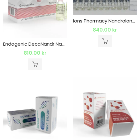
Ions Pharmacy Nandrolone Decanoate 200 Mg
840.00
kr
Endogenic DecaNandr Nandrolone Decaonate
810.00
kr