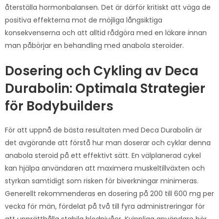
återställa hormonbalansen. Det är därför kritiskt att väga de
positiva effekterna mot de möjliga långsiktiga
konsekvenserna och att alltid rådgöra med en läkare innan
man påbörjar en behandling med anabola steroider.
Dosering och Cykling av Deca
Durabolin: Optimala Strategier
för Bodybuilders
För att uppnå de bästa resultaten med Deca Durabolin är
det avgörande att förstå hur man doserar och cyklar denna
anabola steroid på ett effektivt sätt. En välplanerad cykel
kan hjälpa användaren att maximera muskeltillväxten och
styrkan samtidigt som risken för biverkningar minimeras.
Generellt rekommenderas en dosering på 200 till 600 mg per
vecka för män, fördelat på två till fyra administreringar för
att upprätthålla stabila blodnivåer. Kvinnliga användare bör