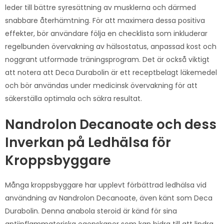
leder till bättre syresättning av musklerna och därmed
snabbare återhämtning. För att maximera dessa positiva
effekter, bör användare följa en checklista som inkluderar
regelbunden övervakning av hälsostatus, anpassad kost och
noggrant utformade träningsprogram. Det är också viktigt
att notera att Deca Durabolin är ett receptbelagt läkemedel
och bör användas under medicinsk övervakning för att
säkerställa optimala och säkra resultat.
Nandrolon Decanoate och dess
Inverkan på Ledhälsa för
Kroppsbyggare
Många kroppsbyggare har upplevt förbättrad ledhälsa vid
användning av Nandrolon Decanoate, även känt som Deca
Durabolin. Denna anabola steroid är känd för sina
antiinflammatoriska egenskaper som kan bidra till att lindra