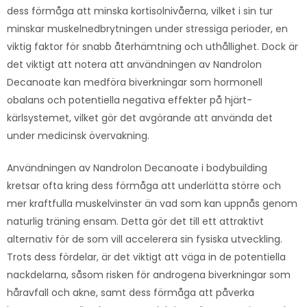
dess förmåga att minska kortisolnivåerna, vilket i sin tur
minskar muskelnedbrytningen under stressiga perioder, en
viktig faktor för snabb återhämtning och uthållighet. Dock är
det viktigt att notera att användningen av Nandrolon
Decanoate kan medföra biverkningar som hormonell
obalans och potentiella negativa effekter på hjärt-
kärlsystemet, vilket gör det avgörande att använda det
under medicinsk övervakning.
Användningen av Nandrolon Decanoate i bodybuilding
kretsar ofta kring dess förmåga att underlätta större och
mer kraftfulla muskelvinster än vad som kan uppnås genom
naturlig träning ensam. Detta gör det till ett attraktivt
alternativ för de som vill accelerera sin fysiska utveckling.
Trots dess fördelar, är det viktigt att väga in de potentiella
nackdelarna, såsom risken för androgena biverkningar som
håravfall och akne, samt dess förmåga att påverka