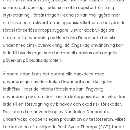
smärta och obehag i leder som ofta uppstår från tung
styrketräning. Förbättringen i ledhälsa kan möjliggöra mer
intensiva och frekventa träningspass, vilket är en betydande
fördel för seriösa kroppsbyggare. Det är dock viktigt att
notera att användning av Nandrolon Decanoate bör ske
under medicinsk övervakning, då långsiktig användning kan
leda till biverkningar som hormonell obalans och negativ
påverkan på blodlipidprofilen.
Å andra sidan finns det potentiella nackdelar med
användningen av Nandrolon Decanoate när det gäller
ledhälsa. Trots de initiala fördelarna kan långvarig
användning av steroiden minska kollagensyntesen, vilket kan
leda till en försvagning av bindväv och ökad risk för skador.
Dessutom kan användning av Nandrolon Decanoate
undertrycka kroppens egen produktion av testosteron, vilket
kan kräva en efterföljande Post Cycle Therapy (PCT) för att