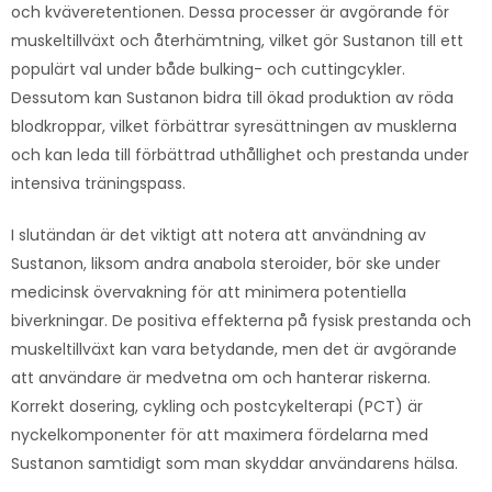
och kväveretentionen. Dessa processer är avgörande för
muskeltillväxt och återhämtning, vilket gör Sustanon till ett
populärt val under både bulking- och cuttingcykler.
Dessutom kan Sustanon bidra till ökad produktion av röda
blodkroppar, vilket förbättrar syresättningen av musklerna
och kan leda till förbättrad uthållighet och prestanda under
intensiva träningspass.
I slutändan är det viktigt att notera att användning av
Sustanon, liksom andra anabola steroider, bör ske under
medicinsk övervakning för att minimera potentiella
biverkningar. De positiva effekterna på fysisk prestanda och
muskeltillväxt kan vara betydande, men det är avgörande
att användare är medvetna om och hanterar riskerna.
Korrekt dosering, cykling och postcykelterapi (PCT) är
nyckelkomponenter för att maximera fördelarna med
Sustanon samtidigt som man skyddar användarens hälsa.