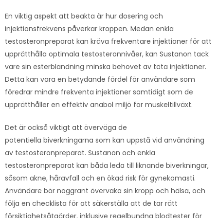
En viktig aspekt att beakta är hur dosering och
injektionsfrekvens påverkar kroppen. Medan enkla
testosteronpreparat kan kräva frekventare injektioner för att
upprätthålla optimala testosteronnivåer, kan Sustanon tack
vare sin esterblandning minska behovet av täta injektioner.
Detta kan vara en betydande fördel för användare som
föredrar mindre frekventa injektioner samtidigt som de
upprätthåller en effektiv anabol miljö för muskeltillväxt.
Det är också viktigt att överväga de
potentiella biverkningarna som kan uppstå vid användning
av testosteronpreparat. Sustanon och enkla
testosteronpreparat kan båda leda till liknande biverkningar,
såsom akne, håravfall och en ökad risk för gynekomasti.
Användare bör noggrant övervaka sin kropp och hälsa, och
följa en checklista för att säkerställa att de tar rätt
försiktighetsåtgärder, inklusive regelbundna blodtester för