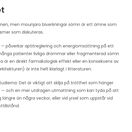
et
tionen, men mounjaro biverkningar sömn är ett ämne som
nismer som diskuteras.
— påverkar aptitreglering och energiomsättning på ett
 många patienter livliga drömmar eller fragmenterad sömn
a är en direkt farmakologisk effekt eller en konsekvens av
ekturen) är inte helt klarlagt i litteraturen.
udierna. Det är viktigt att skilja på trötthet som hänger
 — och en mer utdragen utmattning som kan tyda på att
ig längre än några veckor, eller vid yrsel som uppstår vid
ttillstånd.