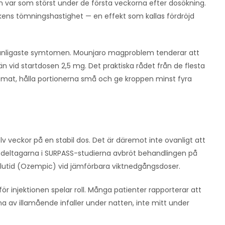
n var som störst under de första veckorna efter dosökning.
kens tömningshastighet — en effekt som kallas fördröjd
de vanligaste symtomen. Mounjaro magproblem tenderar att
än vid startdosen 2,5 mg. Det praktiska rådet från de flesta
 mat, hålla portionerna små och ge kroppen minst fyra
olv veckor på en stabil dos. Det är däremot inte ovanligt att
 deltagarna i SURPASS-studierna avbröt behandlingen på
aglutid (Ozempic) vid jämförbara viktnedgångsdoser.
ör injektionen spelar roll. Många patienter rapporterar att
rna av illamående infaller under natten, inte mitt under