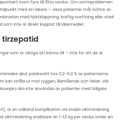
g spontant inom fyra till åtta veckor. Om sömnproblemen
nstidpunkt med sin läkare — vissa patienter mår bättre av
mbination med hjärtklappning, kraftig svettning eller stark
d som inte är direkt kopplat till läkemedlet.
 tirzepatid
gar som är viktiga att känna till — inte för att de är
apporterades akut pankreatit hos 0,2–0,3 % av patienterna
m kan stråla ut mot ryggen, illamående och feber. Vid
ounjaro ska inte användas av patienter med tidigare
stit), är en välkänd komplikation vid snabb viktminskning
d viktminskning snabbare än 1–1,5 kg per vecka under en