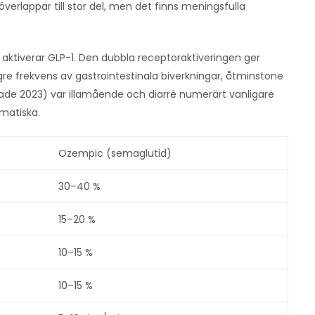
verlappar till stor del, men det finns meningsfulla
ktiverar GLP-1. Den dubbla receptoraktiveringen ger
gre frekvens av gastrointestinala biverkningar, åtminstone
ade 2023) var illamående och diarré numerärt vanligare
matiska.
Ozempic (semaglutid)
30–40 %
15–20 %
10–15 %
10–15 %