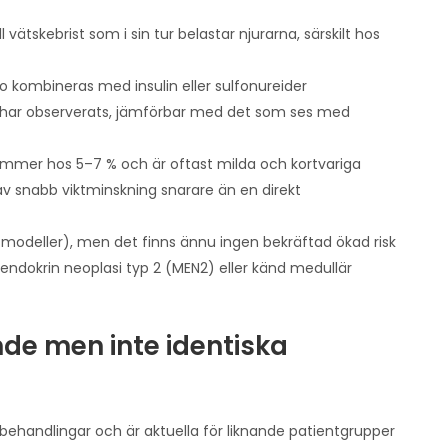
 vätskebrist som i sin tur belastar njurarna, särskilt hos
 kombineras med insulin eller sulfonureider
ut) har observerats, jämförbar med det som ses med
rekommer hos 5–7 % och är oftast milda och kortvariga
 av snabb viktminskning snarare än en direkt
modeller), men det finns ännu ingen bekräftad ökad risk
ndokrin neoplasi typ 2 (MEN2) eller känd medullär
de men inte identiska
ehandlingar och är aktuella för liknande patientgrupper