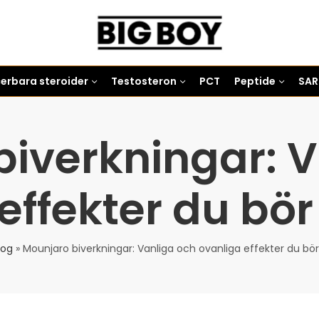
icerbara steroider
Testosteron
PCT
Peptide
SA
iverkningar: V
effekter du bör 
log
»
Mounjaro biverkningar: Vanliga och ovanliga effekter du bör 