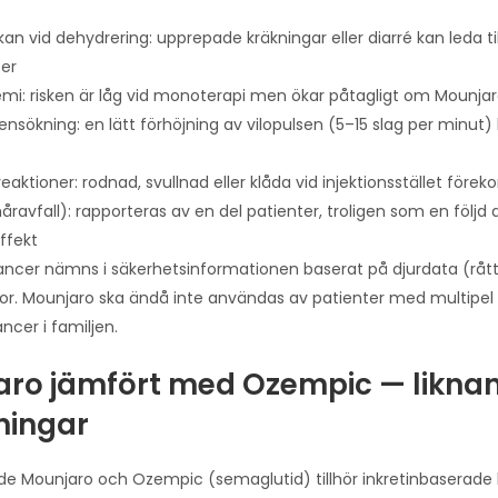
an vid dehydrering: upprepade kräkningar eller diarré kan leda till
ter
mi: risken är låg vid monoterapi men ökar påtagligt om Mounjaro
vensökning: en lätt förhöjning av vilopulsen (5–15 slag per min
sreaktioner: rodnad, svullnad eller klåda vid injektionsstället fö
håravfall): rapporteras av en del patienter, troligen som en följd
ffekt
ancer nämns i säkerhetsinformationen baserat på djurdata (rått
r. Mounjaro ska ändå inte användas av patienter med multipel e
ncer i familjen.
ro jämfört med Ozempic — liknan
ningar
e Mounjaro och Ozempic (semaglutid) tillhör inkretinbaserade b