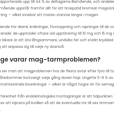
apporterade upp till 44 % av deltagarna illamående, och andele
amående uppstår framför allt för att tirzepatid bromsar magsäc
ning — vilket innebär att maten stannar längre i magen.
ående hör diarré, kräkningar, förstoppning och rapningar till 
terade: de uppträder oftare vid upptitrering till 10 mg och 15 mg 
läkare är att äta långsammare, undvika fet och starkt kryddad
 att anpassa sig till varje ny dosnivå.
nge varar mag-tarmproblemen?
ta ser man att magproblemen hos de flesta avtar efter fyra till t
återkommer kortvarigt varje gång dosen höjs. Ungefär 5–6 % av
trointestinala biverkningar — vilket är något högre än för sem
erfarenhet från endokrinologiska mottagningar är att tidpunkten f
av att injicera på kvällen så att de eventuella tre till sex timma
.