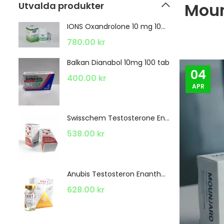
Moun
Utvalda produkter
IONS Oxandrolone 10 mg 100 Tabletten
IONS Oxandrolone 10 mg 100 Tabletten
780.00
kr
7
0 tab
Balkan Dianabol 10mg 100 tab
B
04
400.00
kr
4
APR
Swisschem Testosterone Enanthate 300mg 1 x 10ml
Swisschem Testosterone Enanthate 300mg 1 x 10ml
538.00
kr
5
Anubis Testosteron Enanthat 250 Mg 1 x 10ml
Anubis Testosteron Enanthat 250 Mg 1 x 10ml
628.00
kr
6
Swiss Pharma Nolvadex (Tamoxifen) 20 mg 30 tab