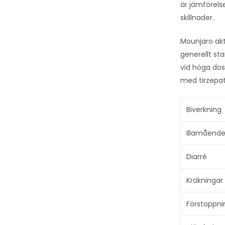
är jämförels
skillnader.
Mounjaro akt
generellt st
vid höga dos
med tirzepat
Biverkning
Illamåend
Diarré
Kräkningar
Förstoppni