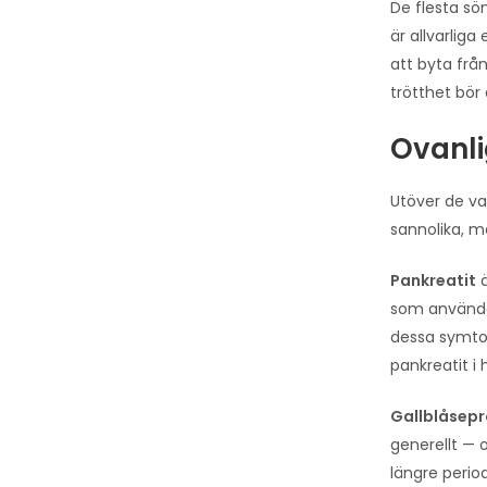
De flesta sö
är allvarlig
att byta frå
trötthet bör 
Ovanli
Utöver de van
sannolika, 
Pankreatit
ä
som använde 
dessa symto
pankreatit i
Gallblåsep
generellt — 
längre period