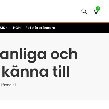
0
RMS
HGH
Fettförbrännare
anliga och
känna till
känna till