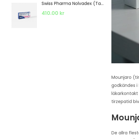
Swiss Pharma Nolvadex (Tamoxifen) 20 mg 30 tab
4
410.00
kr
Mounjaro (ti
godkändes i 
läkarkontakt
tirzepatid bi
Mounja
De allra fle