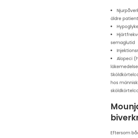
Njurpåverk
äldre patien
Hypoglyke
Hjärtfrek
semaglutid
Injektion
Alopeci (
läkemedelse
Sköldkörtelc
hos människo
sköldkörtelca
Mounja
biverk
Eftersom båd