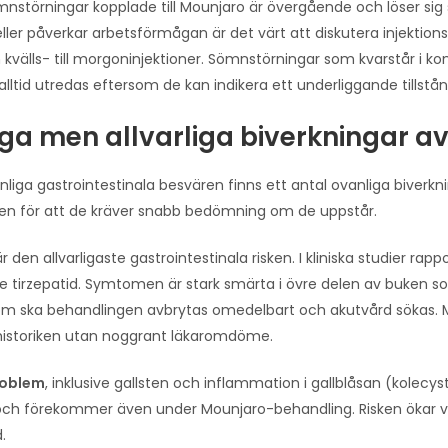
mnstörningar kopplade till Mounjaro är övergående och löser si
a eller påverkar arbetsförmågan är det värt att diskutera injektio
n kvälls- till morgoninjektioner. Sömnstörningar som kvarstår i ko
alltid utredas eftersom de kan indikera ett underliggande tillstån
ga men allvarliga biverkningar av
liga gastrointestinala besvären finns ett antal ovanliga biverknin
men för att de kräver snabb bedömning om de uppstår.
r den allvarligaste gastrointestinala risken. I kliniska studier r
tirzepatid. Symtomen är stark smärta i övre delen av buken so
m ska behandlingen avbrytas omedelbart och akutvård sökas. M
 historiken utan noggrant läkaromdöme.
roblem
, inklusive gallsten och inflammation i gallblåsan (kolecy
och förekommer även under Mounjaro-behandling. Risken ökar vi
.