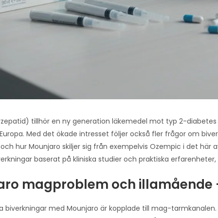
10.00
kr
410.00
kr
rzepatid) tillhör en ny generation läkemedel mot typ 2-diabetes 
Europa. Med det ökade intresset följer också fler frågor om biv
 och hur Mounjaro skiljer sig från exempelvis Ozempic i det här 
verkningar baserat på kliniska studier och praktiska erfarenheter,
ro magproblem och illamående — 
sta biverkningar med Mounjaro är kopplade till mag-tarmkanalen.