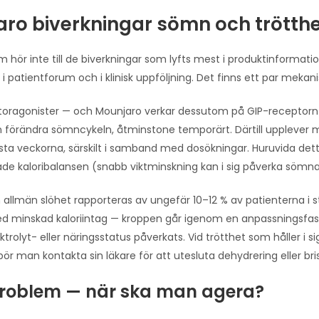
ro biverkningar sömn och trötth
hör inte till de biverkningar som lyfts mest i produktinforma
 patientforum och i klinisk uppföljning. Det finns ett par meka
toragonister — och Mounjaro verkar dessutom på GIP-receptorn 
 förändra sömncykeln, åtminstone temporärt. Därtill upplever
sta veckorna, särskilt i samband med dosökningar. Huruvida dett
de kaloribalansen (snabb viktminskning kan i sig påverka sömnarkit
 allmän slöhet rapporteras av ungefär 10–12 % av patienterna i st
minskad kaloriintag — kroppen går igenom en anpassningsfas
trolyt- eller näringsstatus påverkats. Vid trötthet som håller i s
ör man kontakta sin läkare för att utesluta dehydrering eller bris
oblem — när ska man agera?