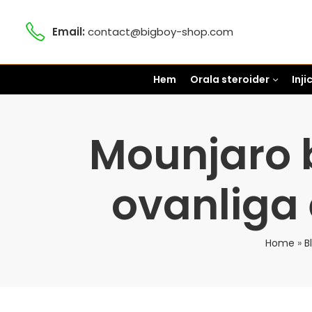
Email:
contact@bigboy-shop.com
Hem
Orala steroider
Inj
Mounjaro b
ovanliga 
Home
»
B