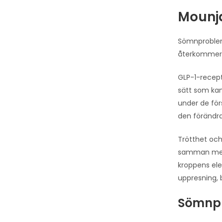
Mounja
Sömnproblem 
återkommer i
GLP-1-recep
sätt som kan
under de för
den förändra
Trötthet och
samman med 
kroppens elek
uppresning, b
Sömnpr