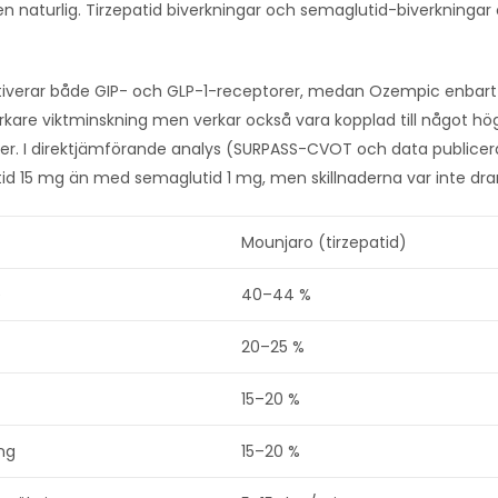
en naturlig. Tirzepatid biverkningar och semaglutid-biverkningar ö
iverar både GIP- och GLP-1-receptorer, medan Ozempic enbart a
arkare viktminskning men verkar också vara kopplad till något hö
er. I direktjämförande analys (SURPASS-CVOT och data publicer
id 15 mg än med semaglutid 1 mg, men skillnaderna var inte dra
Mounjaro (tirzepatid)
e
40–44 %
20–25 %
15–20 %
ng
15–20 %