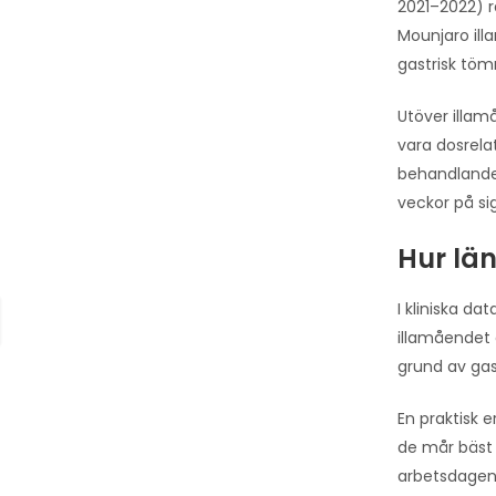
2021–2022) r
Mounjaro ill
gastrisk töm
Utöver illam
vara dosrela
behandlande 
veckor på sig
Hur lä
I kliniska da
illamåendet 
grund av gas
En praktisk 
de mår bäst 
arbetsdagen