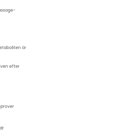
passage-
etaboliten är
även efter
a
eprover
dr