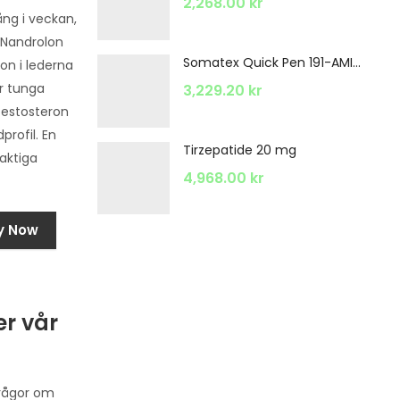
2,268.00
kr
ång i veckan,
. Nandrolon
Somatex Quick Pen 191-AMINO ACIDS
on i lederna
ör tunga
3,229.20
kr
testosteron
profil. En
Tirzepatide 20 mg
raktiga
4,968.00
kr
y Now
r vår
 frågor om