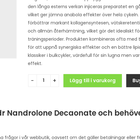
den långa esterns verkan injiceras preparatet en g
vilket ger jämna anabola effekter över hela cykeln
förbättrar markant kollagensyntesen, vätskeretenti
och allmän återhämtning, vilket gör det idealiskt f
träningsperioder. Produkten kombineras ofta med 
för att uppnå synergiska effekter och en bättre lipid
klassiker i bulkcykler, värdefull för sin lugna men va
effekt.
Lägg till i varukorg
Bu
dr Nandrolone Decaonate och behöve
ina frågor i vår webbutik, oavsett om det gäller betalningar eller