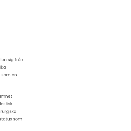
len sig från
ika
n som en
namnet
astisk
irurgiska
 status som