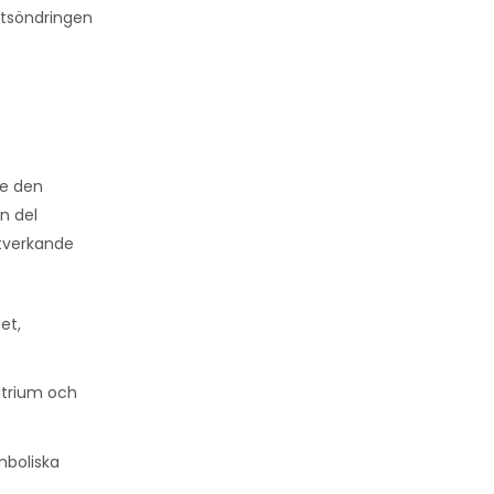
utsöndringen
de den
n del
rtverkande
et,
natrium och
mboliska