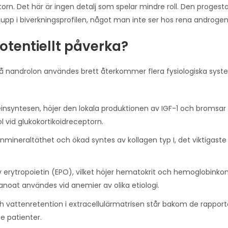
orn. Det här är ingen detalj som spelar mindre roll. Den proges
 upp i biverkningsprofilen, något man inte ser hos rena androgen
tentiellt påverka?
en då nandrolon användes brett återkommer flera fysiologiska syst
einsyntesen, höjer den lokala produktionen av IGF-1 och bromsar
l vid glukokortikoidreceptorn.
nmineraltäthet och ökad syntes av kollagen typ I, det viktigaste
v erytropoietin (EPO), vilket höjer hematokrit och hemoglobinko
anoat användes vid anemier av olika etiologi.
 vattenretention i extracellulärmatrisen står bakom de rappor
e patienter.