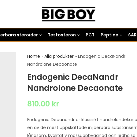
icerbara steroider
Testosteron
PCT
Peptide
SA
Home
»
Alla produkter
»
Endogenic DecaNandr
Nandrolone Decaonate
Endogenic DecaNandr
Nandrolone Decaonate
810.00
kr
Endogenic Decanandr är klassiskt nandrolondekan
en av de mest uppskattade injicerbara substansern
långsam, kvalitativ massuppbyggnad och ledhälsa.