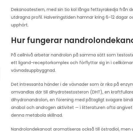
Dekanoatestern, med sin tio kol långa fettsyrakedja från d
utdragna profil. Halveringstiden hamnar kring 6–12 dagar och
upphört.
Hur fungerar nandrolondekan
På cellnivå arbetar nandrolon på samma sätt som testostero
ett ligand-receptorkomplex och förflyttar sig in i cellkärna
vävnadsuppbyggnad.
Det intressanta händer i de vävnader som är rika på enzym
omvandlas där till dihydrotestosteron (DHT), en kraftfull
dihydronandrolon, en förening med påtagligt svagare bindni
anabol och androgen aktivitet — i litteraturen ofta angivet
denna metabola skillnad.
Nandrolondekanoat aromatiseras också till östradiol, me