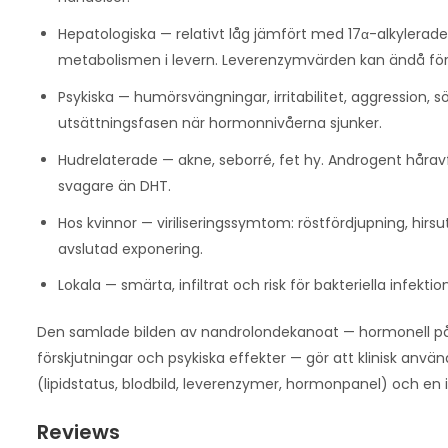
Hepatologiska — relativt låg jämfört med 17α-alkylerad
metabolismen i levern. Leverenzymvärden kan ändå förs
Psykiska — humörsvängningar, irritabilitet, aggression
utsättningsfasen när hormonnivåerna sjunker.
Hudrelaterade — akne, seborré, fet hy. Androgent håra
svagare än DHT.
Hos kvinnor — viriliseringssymtom: röstfördjupning, hirs
avslutad exponering.
Lokala — smärta, infiltrat och risk för bakteriella infektion
Den samlade bilden av nandrolondekanoat — hormonell på
förskjutningar och psykiska effekter — gör att klinisk anv
(lipidstatus, blodbild, leverenzymer, hormonpanel) och en 
Reviews