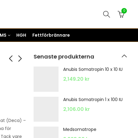
0
RMS
HGH
Fettförbrännare
Senaste produkterna
Anubis Somatropin 10 x 10 IU
2,149.20
kr
Anubis Somatropin 1 x 100 IU
2,106.00
kr
oat (Deca) –
a för
Medsomatrope
 Tack vare