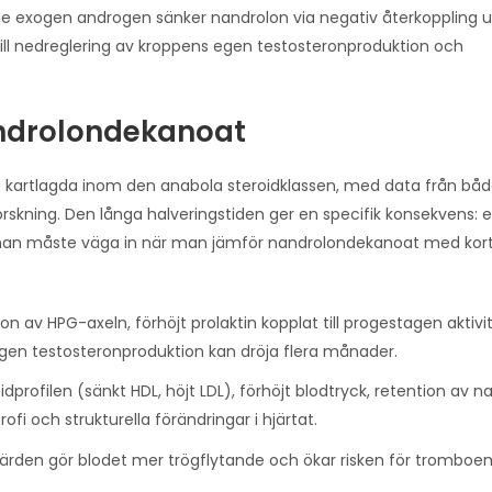
e exogen androgen sänker nandrolon via negativ återkoppling 
till nedreglering av kroppens egen testosteronproduktion och
androlondekanoat
tre kartlagda inom den anabola steroidklassen, med data från bå
skning. Den långa halveringstiden ger en specifik konsekvens: e
lket man måste väga in när man jämför nandrolondekanoat med ko
 av HPG-axeln, förhöjt prolaktin kopplat till progestagen aktivit
gen testosteronproduktion kan dröja flera månader.
dprofilen (sänkt HDL, höjt LDL), förhöjt blodtryck, retention av 
fi och strukturella förändringar i hjärtat.
rden gör blodet mer trögflytande och ökar risken för tromboe