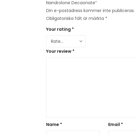
Nandrolone Decaonate”
Din e-postadress kommer inte publiceras.
Obligatoriska fält är märkta
*
Your rating
*
Your review
*
Name
*
Email
*