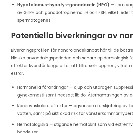
Hypotalamus-hypofys-gonadaxeln (HPG)
— som varj
av GnRH och gonadotropinerna LH och FSH, vilket leder 
spermatogenes.
Potentiella biverkningar av n
Biverkningsprofilen för nandrolondekanoat hör till de bät
kliniska användningsperioden och senare epidemiologisk for
effekter kvarstår länge efter att tillförseln upphört, vi
estrar.
Hormonella förändringar — djup och utdragen suppression
gynekomasti samt nedsatt libido. Återhämtningen av e
Kardiovaskulära effekter — ogynnsam förskjutning av lipi
vatten, samt på sikt ökad risk för vänsterkammarhypertro
Hematologiska — stigande hematokrit som vid extremvä
händelser.