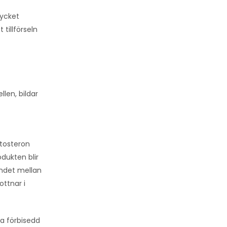
mycket
tillförseln
len, bildar
stosteron
dukten blir
andet mellan
ottnar i
a förbisedd