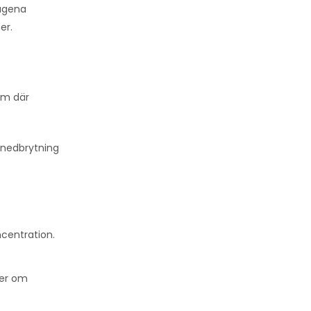
tagena
er.
em där
 nedbrytning
ncentration.
ter om