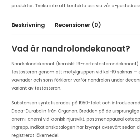
produkter. Tveka inte att kontakta oss via vår e-postadres
Beskrivning
Recensioner (0)
Vad är nandrolondekanoat?
Nandrolondekanoat (kemiskt 19-nortestosterondekanoat) är 
testosteron genom att metylgruppen vid kol-19 saknas — en t
vävnader och som förklarar varför nandrolon under decen
variant av testosteron.
Substansen syntetiserades på 1950-talet och introducerad
Deca-Durabolin från Organon. Bredden på de ursprungliga 
anemi, anemi vid kronisk njursvikt, postmenopausal osteopor
ingrepp. Indikationskatalogen har krympt avsevärt sedan d
registrerat läkemedel.