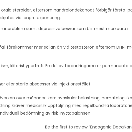
e orala steroider, eftersom nandrolondekanoat förbigår första-
kjutas vid längre exponering.
, sömnproblem samt depressiva besvär som blir mest märkbara i
vfall förekommer mer sällan än vid testosteron eftersom DHN-m
utism, klitorishypertrofi. En del av förändringarna är permanenta 
er eller sterila abscesser vid injektionsstället.
verkan över månader, kardiovaskulär belastning, hematologisk
ändning kräver medicinsk uppföljning med regelbundna laboratori
individuell bedömning av risk-nyttabalansen.
Be the first to review “Endogenic DecaNan