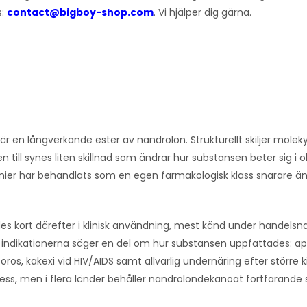
s:
contact@bigboy-shop.com
. Vi hjälper dig gärna.
en långverkande ester av nandrolon. Strukturellt skiljer moleky
ill synes liten skillnad som ändrar hur substansen beter sig i ol
nier har behandlats som en egen farmakologisk klass snarare ä
es kort därefter i klinisk användning, mest känd under handels
indikationerna säger en del om hur substansen uppfattades: apl
os, kakexi vid HIV/AIDS samt allvarlig undernäring efter större k
ess, men i flera länder behåller nandrolondekanoat fortfarande