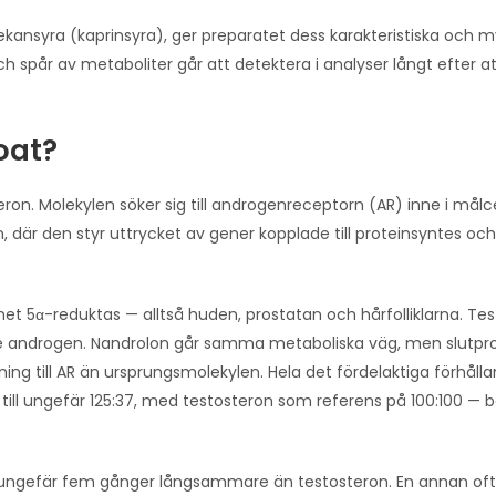
ekansyra (kaprinsyra), ger preparatet dess karakteristiska och 
 spår av metaboliter går att detektera i analyser långt efter att 
oat?
n. Molekylen söker sig till androgenreceptorn (AR) inne i målcel
n, där den styr uttrycket av gener kopplade till proteinsyntes och
et 5α-reduktas — alltså huden, prostatan och hårfolliklarna. Te
are androgen. Nandrolon går samma metaboliska väg, men slutpro
ng till AR än ursprungsmolekylen. Hela det fördelaktiga förhåll
 till ungefär 125:37, med testosteron som referens på 100:100 — b
n ungefär fem gånger långsammare än testosteron. En annan oft