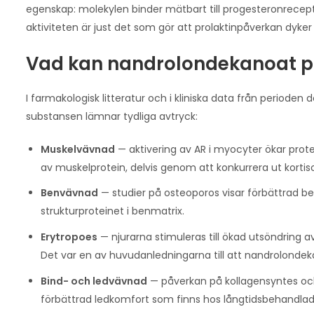
egenskap: molekylen binder mätbart till progesteronrecept
aktiviteten är just det som gör att prolaktinpåverkan dyker
Vad kan nandrolondekanoat po
I farmakologisk litteratur och i kliniska data från period
substansen lämnar tydliga avtryck:
Muskelvävnad
— aktivering av AR i myocyter ökar prot
av muskelprotein, delvis genom att konkurrera ut kortiso
Benvävnad
— studier på osteoporos visar förbättrad be
strukturproteinet i benmatrix.
Erytropoes
— njurarna stimuleras till ökad utsöndring a
Det var en av huvudanledningarna till att nandrolondek
Bind- och ledvävnad
— påverkan på kollagensyntes och
förbättrad ledkomfort som finns hos långtidsbehandlad