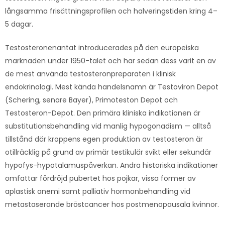
långsamma frisättningsprofilen och halveringstiden kring 4–
5 dagar.
Testosteronenantat introducerades på den europeiska
marknaden under 1950-talet och har sedan dess varit en av
de mest använda testosteronpreparaten i klinisk
endokrinologi. Mest kända handelsnamn är Testoviron Depot
(Schering, senare Bayer), Primoteston Depot och
Testosteron-Depot. Den primära kliniska indikationen är
substitutionsbehandling vid manlig hypogonadism — alltså
tillstånd där kroppens egen produktion av testosteron är
otillräcklig på grund av primär testikulär svikt eller sekundär
hypofys-hypotalamuspåverkan. Andra historiska indikationer
omfattar fördröjd pubertet hos pojkar, vissa former av
aplastisk anemi samt palliativ hormonbehandling vid
metastaserande bröstcancer hos postmenopausala kvinnor.