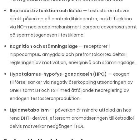
Reproduktiv funktion och libido
— testosteron utövar
direkt påverkan på centrala libidocentra, erektil funktion
via NO-medierade mekanismer i corpora cavernosa samt
på spermatogenesen i testiklarna.
Kognition och stämningsläge
— receptorer i
hippocampus, amygdala och prefrontalcortex deltar i
regleringen av motivation, energinivå och stämningsläge.
Hypotalamus-hypofys-gonadaxeln (HPG)
— exogen
tillförsel sänker via negativ återkoppling utsöndringen av
GnRH samt LH och FSH med åtföljande nedreglering av
endogen testosteronproduktion.
Lipidmetabolism
— påverkan är mindre uttalad än hos
rena DHT-derivat, eftersom aromatiseringen till östradiol
delvis motverkar nedgången i HDL.