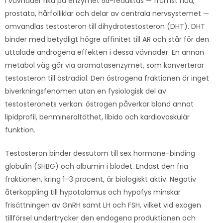
I vävnader rika på enzymet 5α-reduktas — främst hud,
prostata, hårfolliklar och delar av centrala nervsystemet —
omvandlas testosteron till dihydrotestosteron (DHT). DHT
binder med betydligt högre affinitet till AR och står för den
uttalade androgena effekten i dessa vävnader. En annan
metabol väg går via aromatasenzymet, som konverterar
testosteron till östradiol. Den östrogena fraktionen är inget
biverkningsfenomen utan en fysiologisk del av
testosteronets verkan: östrogen påverkar bland annat
lipidprofil, benmineraltäthet, libido och kardiovaskulär
funktion.
Testosteron binder dessutom till sex hormone-binding
globulin (SHBG) och albumin i blodet. Endast den fria
fraktionen, kring 1–3 procent, är biologiskt aktiv. Negativ
återkoppling till hypotalamus och hypofys minskar
frisättningen av GnRH samt LH och FSH, vilket vid exogen
tillförsel undertrycker den endogena produktionen och