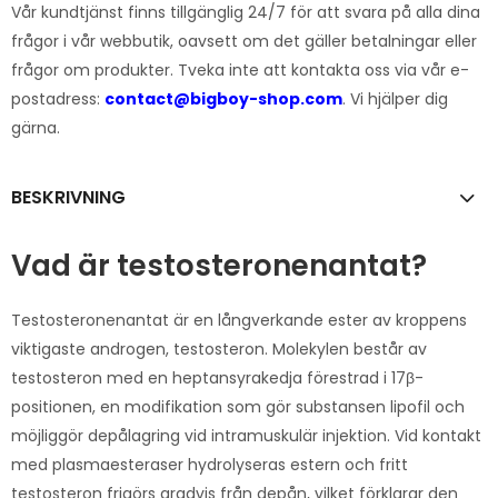
Vår kundtjänst finns tillgänglig 24/7 för att svara på alla dina
frågor i vår webbutik, oavsett om det gäller betalningar eller
frågor om produkter. Tveka inte att kontakta oss via vår e-
postadress:
contact@bigboy-shop.com
. Vi hjälper dig
gärna.
BESKRIVNING
Vad är testosteronenantat?
Testosteronenantat är en långverkande ester av kroppens
viktigaste androgen, testosteron. Molekylen består av
testosteron med en heptansyrakedja förestrad i 17β-
positionen, en modifikation som gör substansen lipofil och
möjliggör depålagring vid intramuskulär injektion. Vid kontakt
med plasmaesteraser hydrolyseras estern och fritt
testosteron frigörs gradvis från depån, vilket förklarar den