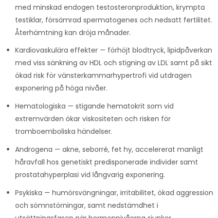
med minskad endogen testosteronproduktion, krympta
testiklar, försämrad spermatogenes och nedsatt fertilitet.
Återhämtning kan dröja månader.
Kardiovaskulära effekter — förhöjt blodtryck, lipidpåverkan
med viss sänkning av HDL och stigning av LDL samt på sikt
ökad risk för vänsterkammarhypertrofi vid utdragen
exponering på höga nivåer.
Hematologiska — stigande hematokrit som vid
extremvärden ökar viskositeten och risken för
tromboemboliska händelser.
Androgena — akne, seborré, fet hy, accelererat manligt
håravfall hos genetiskt predisponerade individer samt
prostatahyperplasi vid långvarig exponering.
Psykiska — humörsvängningar, irritabilitet, ökad aggression
och sömnstörningar, samt nedstämdhet i
utsättningsfasen när hormonnivåerna sjunker.