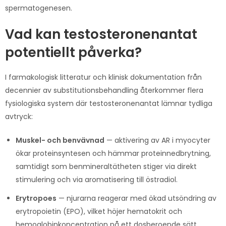
spermatogenesen.
Vad kan testosteronenantat
potentiellt påverka?
I farmakologisk litteratur och klinisk dokumentation från
decennier av substitutionsbehandling återkommer flera
fysiologiska system där testosteronenantat lämnar tydliga
avtryck:
Muskel- och benvävnad
— aktivering av AR i myocyter
ökar proteinsyntesen och hämmar proteinnedbrytning,
samtidigt som benmineraltätheten stiger via direkt
stimulering och via aromatisering till östradiol.
Erytropoes
— njurarna reagerar med ökad utsöndring av
erytropoietin (EPO), vilket höjer hematokrit och
hemoglobinkoncentration på ett dosberoende sätt.