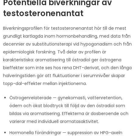
Potentiella biverkningar av
testosteronenantat
Biverkningsprofilen för testosteronenantat hör till de mest
grundligt kartlagda inom hormonbehandling, med data från
decennier av substitutionsterapi vid hypogonadism och från
epidemiologisk forskning. Två delar av profilen är
karakteristiska: aromatisering till östradiol ger östrogena
bieffekter som inte ses hos rena DHT-derivat, och den långa
halveringstiden gör att fluktuationer i serumnivåer skapar
topp-dal-effekter mellan injektionerna.
Östrogenrelaterade — gynekomasti, vattenretention,
ödem och ökat blodtryck till följd av den östradiol som
bildas via aromatisering. Effekterna är dosberoende och
varierar med individuell aromatasaktivitet.
Hormonella förändringar — suppression av HPG-axeln