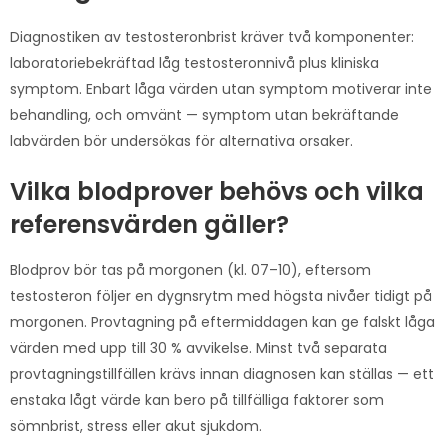
Diagnostiken av testosteronbrist kräver två komponenter:
laboratoriebekräftad låg testosteronnivå plus kliniska
symptom. Enbart låga värden utan symptom motiverar inte
behandling, och omvänt — symptom utan bekräftande
labvärden bör undersökas för alternativa orsaker.
Vilka blodprover behövs och vilka
referensvärden gäller?
Blodprov bör tas på morgonen (kl. 07–10), eftersom
testosteron följer en dygnsrytm med högsta nivåer tidigt på
morgonen. Provtagning på eftermiddagen kan ge falskt låga
värden med upp till 30 % avvikelse. Minst två separata
provtagningstillfällen krävs innan diagnosen kan ställas — ett
enstaka lågt värde kan bero på tillfälliga faktorer som
sömnbrist, stress eller akut sjukdom.