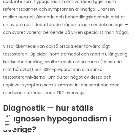
dock inte som hypogonadism om värdena ligger inom
referensspannet och symptomen är lindriga. Gränsen
mellan normalt åldrande och behandlingskrävande brist är
en av de mest debatterade frågorna inom endokrinologin —
och svaret varierar beroende på vilken specialist man frågar.
Vissa läkemedel kan också orsaka eller förvärra lågt
testosteron. Opioider (som tramadol och morfin), långvarig
kortisonbehandling, 5-alfa-reduktashämmare (finasterid
mot håravfall) och SSRI-preparat kan alla sänka
testosteronnivåerna. Om du tar något av dessa och
upplever symptom som stämmer in, bör samband med
medicinen utredas innan TRT övervägs.
Diagnostik — hur ställs
diagnosen hypogonadism i
Sverige?