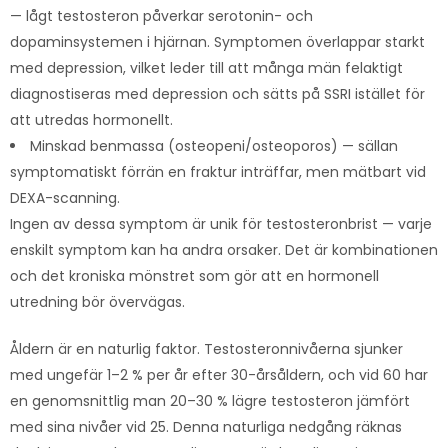
— lågt testosteron påverkar serotonin- och
dopaminsystemen i hjärnan. Symptomen överlappar starkt
med depression, vilket leder till att många män felaktigt
diagnostiseras med depression och sätts på SSRI istället för
att utredas hormonellt.
Minskad benmassa (osteopeni/osteoporos) — sällan
symptomatiskt förrän en fraktur inträffar, men mätbart vid
DEXA-scanning.
Ingen av dessa symptom är unik för testosteronbrist — varje
enskilt symptom kan ha andra orsaker. Det är kombinationen
och det kroniska mönstret som gör att en hormonell
utredning bör övervägas.
Åldern är en naturlig faktor. Testosteronnivåerna sjunker
med ungefär 1–2 % per år efter 30-årsåldern, och vid 60 har
en genomsnittlig man 20–30 % lägre testosteron jämfört
med sina nivåer vid 25. Denna naturliga nedgång räknas