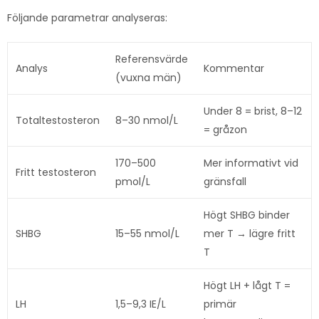
Följande parametrar analyseras:
Referensvärde
Analys
Kommentar
(vuxna män)
Under 8 = brist, 8–12
Totaltestosteron
8–30 nmol/L
= gråzon
170–500
Mer informativt vid
Fritt testosteron
pmol/L
gränsfall
Högt SHBG binder
SHBG
15–55 nmol/L
mer T → lägre fritt
T
Högt LH + lågt T =
LH
1,5–9,3 IE/L
primär