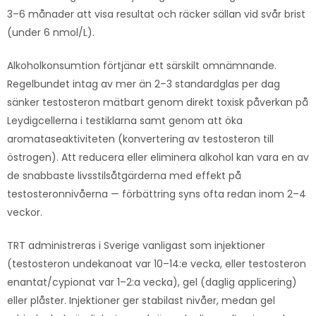
3–6 månader att visa resultat och räcker sällan vid svår brist
(under 6 nmol/L).
Alkoholkonsumtion förtjänar ett särskilt omnämnande.
Regelbundet intag av mer än 2–3 standardglas per dag
sänker testosteron mätbart genom direkt toxisk påverkan på
Leydigcellerna i testiklarna samt genom att öka
aromataseaktiviteten (konvertering av testosteron till
östrogen). Att reducera eller eliminera alkohol kan vara en av
de snabbaste livsstilsåtgärderna med effekt på
testosteronnivåerna — förbättring syns ofta redan inom 2–4
veckor.
TRT administreras i Sverige vanligast som injektioner
(testosteron undekanoat var 10–14:e vecka, eller testosteron
enantat/cypionat var 1–2:a vecka), gel (daglig applicering)
eller plåster. Injektioner ger stabilast nivåer, medan gel