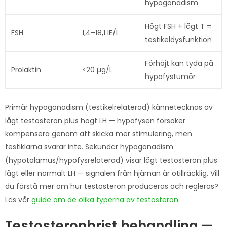
hypogonadism
Högt FSH + lågt T =
FSH
1,4–18,1 IE/L
testikeldysfunktion
Förhöjt kan tyda på
Prolaktin
<20 µg/L
hypofystumör
Primär hypogonadism (testikelrelaterad) kännetecknas av
lågt testosteron plus högt LH — hypofysen försöker
kompensera genom att skicka mer stimulering, men
testiklarna svarar inte. Sekundär hypogonadism
(hypotalamus/hypofysrelaterad) visar lågt testosteron plus
lågt eller normalt LH — signalen från hjärnan är otillräcklig. Vill
du förstå mer om hur testosteron produceras och regleras?
Läs vår
guide om de olika typerna av testosteron
.
Testosteronbrist behandling —