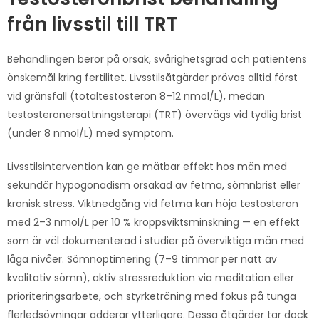
från livsstil till TRT
Behandlingen beror på orsak, svårighetsgrad och patientens
önskemål kring fertilitet. Livsstilsåtgärder prövas alltid först
vid gränsfall (totaltestosteron 8–12 nmol/L), medan
testosteronersättningsterapi (TRT) övervägs vid tydlig brist
(under 8 nmol/L) med symptom.
Livsstilsintervention kan ge mätbar effekt hos män med
sekundär hypogonadism orsakad av fetma, sömnbrist eller
kronisk stress. Viktnedgång vid fetma kan höja testosteron
med 2–3 nmol/L per 10 % kroppsviktsminskning — en effekt
som är väl dokumenterad i studier på överviktiga män med
låga nivåer. Sömnoptimering (7–9 timmar per natt av
kvalitativ sömn), aktiv stressreduktion via meditation eller
prioriteringsarbete, och styrketräning med fokus på tunga
flerledsövningar adderar ytterligare. Dessa åtgärder tar dock