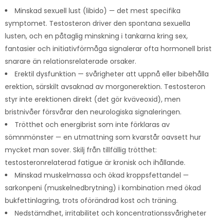
Minskad sexuell lust (libido) — det mest specifika
symptomet. Testosteron driver den spontana sexuella
lusten, och en påtaglig minskning i tankarna kring sex,
fantasier och initiativförmåga signalerar ofta hormonell brist
snarare än relationsrelaterade orsaker.
Erektil dysfunktion — svårigheter att uppnå eller bibehålla
erektion, särskilt avsaknad av morgonerektion. Testosteron
styr inte erektionen direkt (det gör kväveoxid), men
bristnivåer försvårar den neurologiska signaleringen.
Trötthet och energibrist som inte förklaras av
sömnmönster — en utmattning som kvarstår oavsett hur
mycket man sover. Skilj från tillfällig trötthet:
testosteronrelaterad fatigue är kronisk och ihållande.
Minskad muskelmassa och ökad kroppsfettandel —
sarkonpeni (muskelnedbrytning) i kombination med ökad
bukfettinlagring, trots oförändrad kost och träning.
Nedstämdhet, irritabilitet och koncentrationssvårigheter