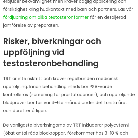
erbjuder bekvämlighet men kräver daglig applicering och
försiktighet kring hudkontakt med barn och partners. Läs vår
fördjupning om olika testosteronformer
för en detaljerad
jämförelse av preparaten.
Risker, biverkningar och
uppföljning vid
testosteronbehandling
TRT är inte riskfritt och kräver regelbunden medicinsk
uppföljning. Innan behandling inleds bör PSA-värde
kontrolleras (screening för prostatacancer), och uppföljande
blodprover bör tas var 3–6:e månad under det första året
och därefter årligen.
De vanligaste biverkningarna av TRT inkluderar polycytemi
(ökat antal röda blodkroppar, förekommer hos 3–18 % och