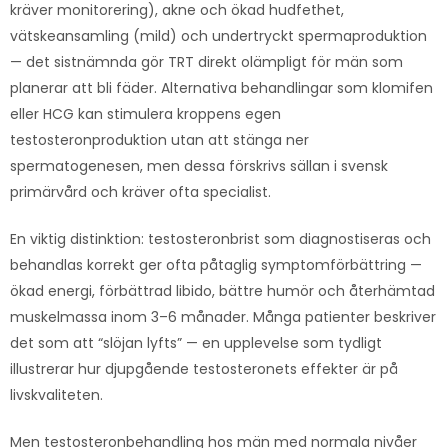
kräver monitorering), akne och ökad hudfethet,
vätskeansamling (mild) och undertryckt spermaproduktion
— det sistnämnda gör TRT direkt olämpligt för män som
planerar att bli fäder. Alternativa behandlingar som klomifen
eller HCG kan stimulera kroppens egen
testosteronproduktion utan att stänga ner
spermatogenesen, men dessa förskrivs sällan i svensk
primärvård och kräver ofta specialist.
En viktig distinktion: testosteronbrist som diagnostiseras och
behandlas korrekt ger ofta påtaglig symptomförbättring —
ökad energi, förbättrad libido, bättre humör och återhämtad
muskelmassa inom 3–6 månader. Många patienter beskriver
det som att “slöjan lyfts” — en upplevelse som tydligt
illustrerar hur djupgående testosteronets effekter är på
livskvaliteten.
Men testosteronbehandling hos män med normala nivåer