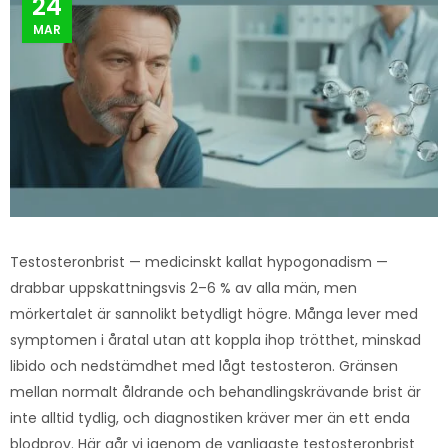
24
MAR
Testosteronbrist — medicinskt kallat hypogonadism —
drabbar uppskattningsvis 2–6 % av alla män, men
mörkertalet är sannolikt betydligt högre. Många lever med
symptomen i åratal utan att koppla ihop trötthet, minskad
libido och nedstämdhet med lågt testosteron. Gränsen
mellan normalt åldrande och behandlingskrävande brist är
inte alltid tydlig, och diagnostiken kräver mer än ett enda
blodprov. Här går vi igenom de vanligaste testosteronbrist