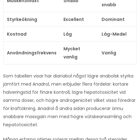
Muskeltillväxt
Snabb
snabb
Styrkeökning
Excellent
Dominant
Kostnad
Låg
Låg-Medel
Mycket
Användningsfrekvens
Vanlig
vanlig
Som tabellen visar har dianabol något lägre anabolsk styrka
jämfört med Anadrol, men erbjuder flera fördelar: kortare
halveringstid för finare kontroll, lägre hepatotoxicitet vid
samma doser, och högre androgenicitet vilket vissa föredrar
för kraftökning. Anadrol å andra sidan producerar ännu
snabbare massgain men med högre vätskeansamling och
hepatotoxicitet.
Många erfarna atleter roterar mellan dessa två steroider