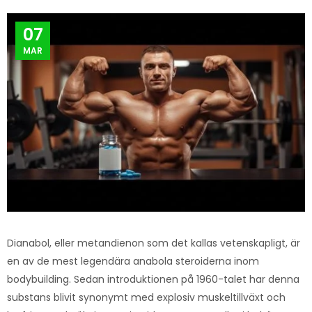
07
MAR
Dianabol, eller metandienon som det kallas vetenskapligt, är
en av de mest legendära anabola steroiderna inom
bodybuilding. Sedan introduktionen på 1960-talet har denna
substans blivit synonymt med explosiv muskeltillväxt och