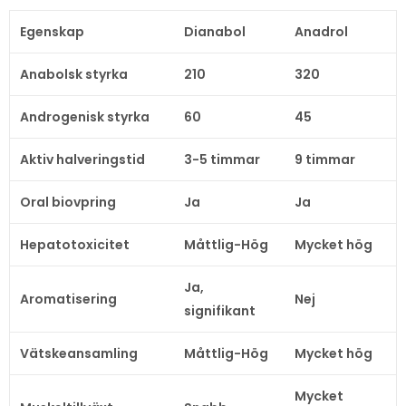
Egenskap
Dianabol
Anadrol
Anabolsk styrka
210
320
Androgenisk styrka
60
45
Aktiv halveringstid
3-5 timmar
9 timmar
Oral biovpring
Ja
Ja
Hepatotoxicitet
Måttlig-Hög
Mycket hög
Ja,
Aromatisering
Nej
signifikant
Vätskeansamling
Måttlig-Hög
Mycket hög
Mycket