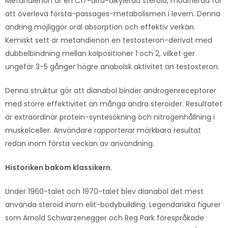
Metandienon är en C17-alfa-alkylerad steroid, modifierad för
att överleva första-passages-metabolismen i levern. Denna
ändring möjliggör oral absorption och effektiv verkan.
Kemiskt sett är metandienon en testosteron-derivat med
dubbelbindning mellan kolpositioner 1 och 2, vilket ger
ungefär 3-5 gånger högre anabolsk aktivitet än testosteron.
Denna struktur gör att dianabol binder androgenreceptorer
med större effektivitet än många andra steroider. Resultatet
är extraordinär protein-syntesökning och nitrogenhållning i
muskelceller. Användare rapporterar märkbara resultat
redan inom första veckan av användning.
Historiken bakom klassikern.
Under 1960-talet och 1970-talet blev dianabol det mest
använda steroid inom elit-bodybuilding. Legendariska figurer
som Arnold Schwarzenegger och Reg Park förespråkade