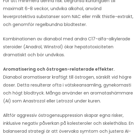
För att minimera denna risk: begränsa kurlängden till
maximalt 6-8 veckor, undvika alkohol, använd
leverprotektiva substanser som NAC eller milk thistle-extrakt,
och genomför regelbundna blodtester.
Kombinationen av dianabol med andra C17-alfa-alkylerade
steroider (Anadrol, Winstrol) ökar hepatotoxiciteten
dramatiskt och bör undvikas.
Aromatisering och östrogen-relaterade effekter.
Dianabol aromatiserar kraftigt till östrogen, särskilt vid högre
doser. Detta resulterar ofta i vätskeansamling, gynekomasti
och högt blodtryck. Många använder en aromatashämmare
(AI) som Anastrozol eller Letrozol under kuren.
Alltför aggressiv östrogensuppression skapar egna risker,
inklusive negativ påverkan på kolesteroler och skelethälsa. En
balanserad strategi är att övervaka symtom och justera AI-