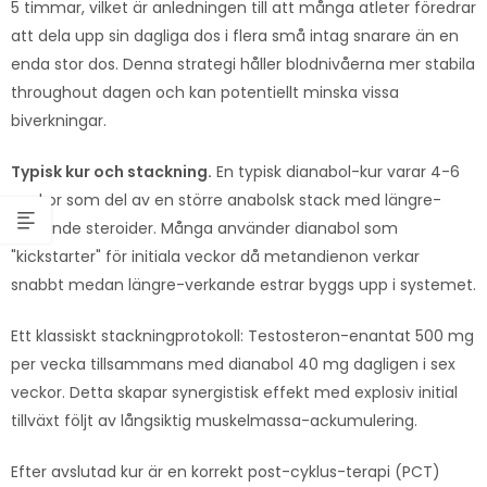
5 timmar, vilket är anledningen till att många atleter föredrar
att dela upp sin dagliga dos i flera små intag snarare än en
enda stor dos. Denna strategi håller blodnivåerna mer stabila
throughout dagen och kan potentiellt minska vissa
biverkningar.
Typisk kur och stackning.
En typisk dianabol-kur varar 4-6
veckor som del av en större anabolsk stack med längre-
verkande steroider. Många använder dianabol som
"kickstarter" för initiala veckor då metandienon verkar
snabbt medan längre-verkande estrar byggs upp i systemet.
Ett klassiskt stackningprotokoll: Testosteron-enantat 500 mg
per vecka tillsammans med dianabol 40 mg dagligen i sex
veckor. Detta skapar synergistisk effekt med explosiv initial
tillväxt följt av långsiktig muskelmassa-ackumulering.
Efter avslutad kur är en korrekt post-cyklus-terapi (PCT)