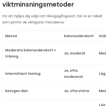
viktminsningsmetoder
För att hjälpa dig välja rätt tillvägagångssätt, här är en tabell
som jämför de viktigaste metoderna:
Metod
Kaloriunderskott
Svå
Moderata kaloriunderskott +
Ja, moderat
Med
träning
Ja, ofta
Intermittent fasting
Låg
modererat
Ketogen diet
Ja, ofta större
Med
Låg 