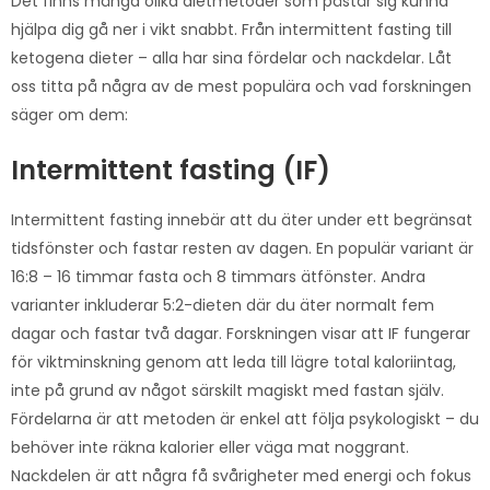
Det finns många olika dietmetoder som påstår sig kunna
hjälpa dig gå ner i vikt snabbt. Från intermittent fasting till
ketogena dieter – alla har sina fördelar och nackdelar. Låt
oss titta på några av de mest populära och vad forskningen
säger om dem:
Intermittent fasting (IF)
Intermittent fasting innebär att du äter under ett begränsat
tidsfönster och fastar resten av dagen. En populär variant är
16:8 – 16 timmar fasta och 8 timmars ätfönster. Andra
varianter inkluderar 5:2-dieten där du äter normalt fem
dagar och fastar två dagar. Forskningen visar att IF fungerar
för viktminskning genom att leda till lägre total kaloriintag,
inte på grund av något särskilt magiskt med fastan själv.
Fördelarna är att metoden är enkel att följa psykologiskt – du
behöver inte räkna kalorier eller väga mat noggrant.
Nackdelen är att några få svårigheter med energi och fokus