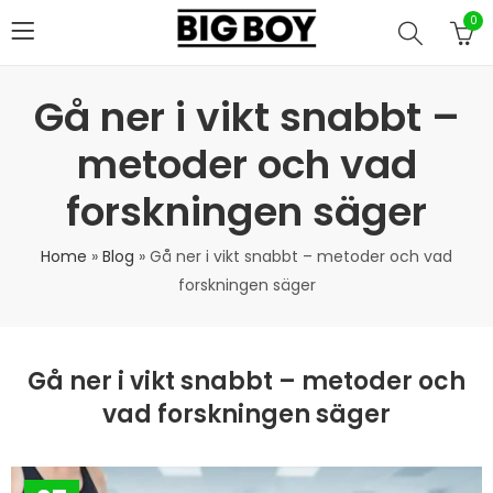
0
IONS Oxandrolone 10 mg 100 Tabletten
Gå ner i vikt snabbt –
780.00
kr
780.00
kr
metoder och vad
Balkan Dianabol 10mg 100 tab
forskningen säger
400.00
kr
400.00
kr
Home
»
Blog
»
Gå ner i vikt snabbt – metoder och vad
Swisschem Testosterone Enanthate 300mg 1 x 10ml
forskningen säger
538.00
kr
538.00
kr
Anubis Testosteron Enanthat 250 Mg 1 x 10ml
Gå ner i vikt snabbt – metoder och
628.00
kr
628.00
kr
vad forskningen säger
Swiss Pharma Nolvadex (Tamoxifen) 20 mg 30 tab
410.00
kr
410.00
kr