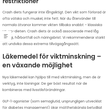
restriktioner
Crash diets fungerar inte långsiktigt. Den vikt som förlorad är
ofta vätska och muskel, inte fett. När du återvänder till
normala ätvanor kommer vikten tillbaka snabbt – klassiska
yo-yo-dieten. Crash diets är också associerade med låg
energi, hårbortfall och näringsbrist. Vi rekommenderar starkt
att undvika dessa extrema tillvägagångssätt.
Läkemedel för viktminskning –
en växande möjlighet
Nya läkemedel kan hjälpa till med viktminsking, men de är
verktyg, inte lösningar. De ger bäst resultat när de
kombineras med livsstilsförändringar.
GLP-1-agonister (som semaglutid, ursprungligen utvecklat
för diabetes management) ökar mätthetskänsla betydligt