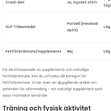
Crash diet
Ja, mycket stort
följ
Partiell (minskad
GLP-1 läkemedel
Låg
aptit)
Fettförbrännare/supplements
Nej
Låg
För de intresserade av supplements och naturliga
fettförbrännare, kan du utforska vår kategori för
fettförbrännare. Vi har även en djupgående artikel om
yohimbin för viktminsking – ett naturligt supplement som
vissa människor använder.
Träning och fysisk aktivitet