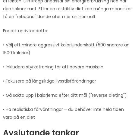
effekten. Din kropp anpassar sin energiförbrukning ned när
den saknar mat. Efter en restriktiv diet kan många människor
få en "rebound" där de äter mer än normalt.
För att undvika detta:
• Välj ett mindre aggressivt kaloriunderskott (500 snarare än
1500 kalorier)
• Inkludera styrketräning för att bevara muskeln
• Fokusera på långsiktiga livsstilsförändringar
• Gå sakta upp i kalorierna efter ditt mål ("reverse dieting")
• Ha realistiska förväntningar – du behöver inte hela tiden
vara på en diet
Avslutande tankar