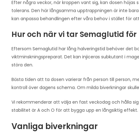
Efter några veckor, när kroppen vant sig, kan dosen höjas st
tolerans. Den här långsamma upptrappningen är inte bara sk
kan anpassa behandlingen efter våra behov i stället för att
Hur och när vi tar Semaglutid för
Eftersom Semaglutid har lång halveringstid behöver det ba
viktminskningspreparat. Det kan injiceras subkutant i magen
störa den.
Bästa tiden att ta dosen varierar från person till perso
kontroll över dagens schema. Om milda biverkningar skulle
Vi rekommenderar att välja en fast veckodag och hålla sig 
stabilitet är A och O för att bygga upp en långsiktig effekt.
Vanliga biverkningar