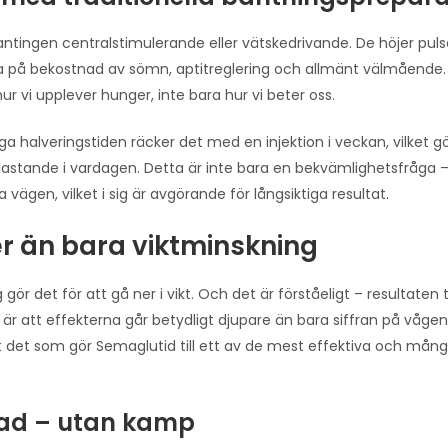
ntingen centralstimulerande eller vätskedrivande. De höjer puls
ofta på bekostnad av sömn, aptitreglering och allmänt välmående
r vi upplever hunger, inte bara hur vi beter oss.
a halveringstiden räcker det med en injektion i veckan, vilket g
belastande i vardagen. Detta är inte bara en bekvämlighetsfråga 
gen, vilket i sig är avgörande för långsiktiga resultat.
r än bara viktminskning
ör det för att gå ner i vikt. Och det är förståeligt – resultaten t
r är att effekterna går betydligt djupare än bara siffran på vågen
t det som gör Semaglutid till ett av de mest effektiva och mång
ad – utan kamp