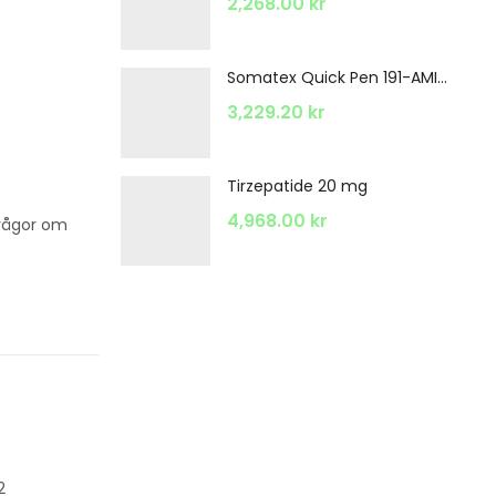
2,268.00
kr
Somatex Quick Pen 191-AMINO ACIDS
3,229.20
kr
Tirzepatide 20 mg
4,968.00
kr
 frågor om
2