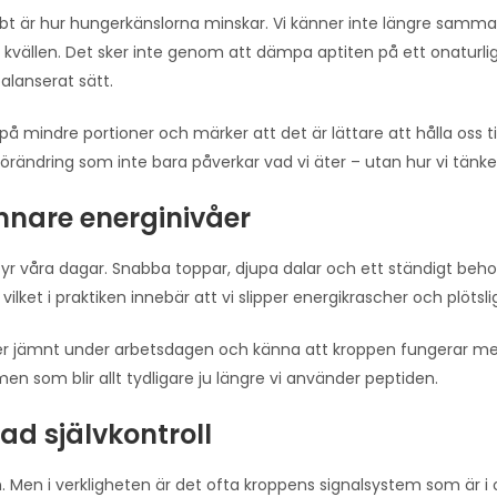
bt är hur hungerkänslorna minskar. Vi känner inte längre samma
å kvällen. Det sker inte genom att dämpa aptiten på ett onaturlig
alanserat sätt.
å mindre portioner och märker att det är lättare att hålla oss til
örändring som inte bara påverkar vad vi äter – utan hur vi tänke
mnare energinivåer
r våra dagar. Snabba toppar, djupa dalar och ett ständigt beho
ilket i praktiken innebär att vi slipper energikrascher och plötsli
 mer jämnt under arbetsdagen och känna att kroppen fungerar me
som blir allt tydligare ju längre vi använder peptiden.
ad självkontroll
in. Men i verkligheten är det ofta kroppens signalsystem som är i 