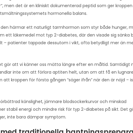
ler”, men det är en kliniskt dokumenterad peptid som ger kroppen 
atsmältningssystemets hormonella balans.
tt den härmar ett naturligt tarmhormon som styr både hunger, 
som ett läkemedel mot typ 2-diabetes, där den visade sig sänka 
allt – patienter tappade dessutom i vikt, ofta betydligt mer än 
t gör att vi känner oss mätta längre efter en måltid. Samtidigt 
dlar inte om att förlora aptiten helt, utan om att få en lugnar
att kroppen för första gången ”säger ifrån” när den är nöjd – ist
vi förbättrad känslighet, jämnare blodsockerkurvor och minskad
, mer stabil energi och mindre risk för typ 2-diabetes på sikt. Det g
gger, inte bara dämpar symptom.
 med traditionella bantningsprepara