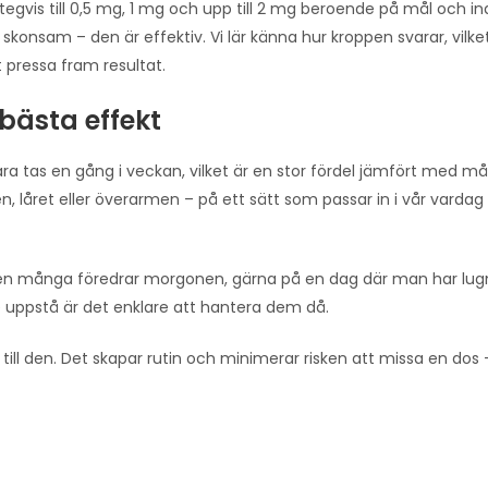
egvis till 0,5 mg, 1 mg och upp till 2 mg beroende på mål och ind
onsam – den är effektiv. Vi lär känna hur kroppen svarar, vilket
 pressa fram resultat.
 bästa effekt
ra tas en gång i veckan, vilket är en stor fördel jämfört med 
, låret eller överarmen – på ett sätt som passar in i vår vardag
n, men många föredrar morgonen, gärna på en dag där man har lu
 uppstå är det enklare att hantera dem då.
till den. Det skapar rutin och minimerar risken att missa en dos