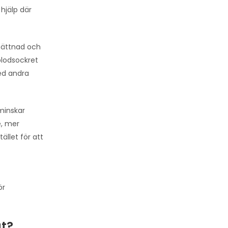
hjälp där
mättnad och
blodsockret
med andra
minskar
e, mer
ället för att
ör
t?