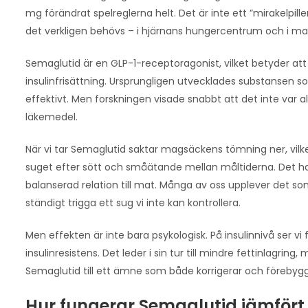
mg förändrat spelreglerna helt. Det är inte ett ”mirakelpil
det verkligen behövs – i hjärnans hungercentrum och i m
Semaglutid är en GLP-1-receptoragonist, vilket betyder a
insulinfrisättning. Ursprungligen utvecklades substansen 
effektivt. Men forskningen visade snabbt att det inte var 
läkemedel.
När vi tar Semaglutid saktar magsäckens tömning ner, vilke
suget efter sött och småätande mellan måltiderna. Det han
balanserad relation till mat. Många av oss upplever det som 
ständigt trigga ett sug vi inte kan kontrollera.
Men effekten är inte bara psykologisk. På insulinnivå ser 
insulinresistens. Det leder i sin tur till mindre fettinlagring
Semaglutid till ett ämne som både korrigerar och föreby
Hur fungerar Semaglutid jämfört