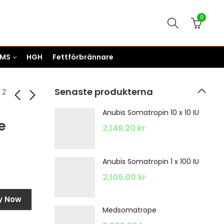
0
RMS
HGH
Fettförbrännare
Senaste produkterna
 2
Anubis Somatropin 10 x 10 IU
e
2,149.20
kr
Anubis Somatropin 1 x 100 IU
2,106.00
kr
y Now
Medsomatrope