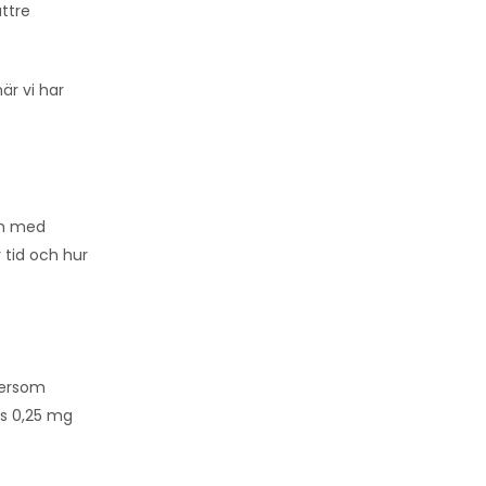
ättre
är vi har
om med
 tid och hur
ftersom
is 0,25 mg