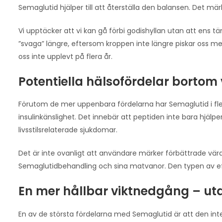
Semaglutid hjälper till att återställa den balansen. Det märks
Vi upptäcker att vi kan gå förbi godishyllan utan att ens t
”svaga” längre, eftersom kroppen inte längre piskar oss me
oss inte upplevt på flera år.
Potentiella hälsofördelar borto
Förutom de mer uppenbara fördelarna har Semaglutid i flera
insulinkänslighet. Det innebär att peptiden inte bara hjälper
livsstilsrelaterade sjukdomar.
Det är inte ovanligt att användare märker förbättrade värde
Semaglutidbehandling och sina matvanor. Den typen av eff
En mer hållbar viktnedgång – uta
En av de största fördelarna med Semaglutid är att den inte