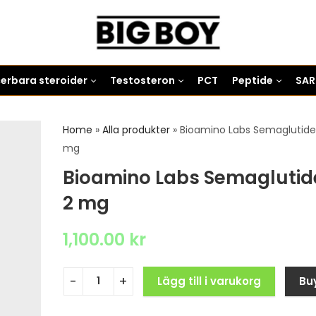
icerbara steroider
Testosteron
PCT
Peptide
SA
Home
»
Alla produkter
»
Bioamino Labs Semaglutide
mg
Bioamino Labs Semaglutid
2 mg
1,100.00
kr
Lägg till i varukorg
Bu