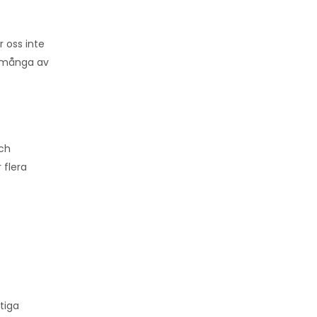
r oss inte
m många av
och
 flera
tiga