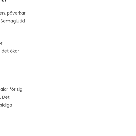
en, påverkar
. Semaglutid
ör
– det ökar
alar för sig
. Det
sidiga