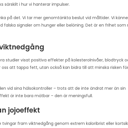
 särskilt i hur vi hanterar impulser.
änka på det. Vi tar mer genomtänkta beslut vid måltider. Vi känne
d falska signaler om hunger eller belöning. Det är en frihet so
m viktnedgång
 studier visat positiva effekter på kolesterolnivåer, blodtryck 
 oss att tappa fett, utan också kan bidra till att minska risken för
n vid sina hälsokontroller – trots att de inte ändrat mer än sin
ekt är inte bara mätbar – den är meningsfull.
n jojoeffekt
 tvingar fram viktnedgång genom extrem kaloribrist eller kortsik