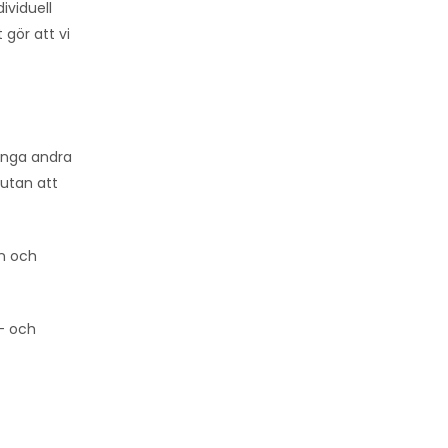
ividuell
 gör att vi
många andra
 utan att
gn och
 – och