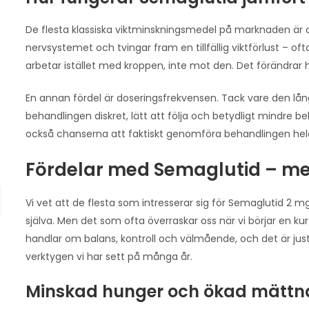
De flesta klassiska viktminskningsmedel på marknaden är a
nervsystemet och tvingar fram en tillfällig viktförlust – 
arbetar istället med kroppen, inte mot den. Det förändrar hu
En annan fördel är doseringsfrekvensen. Tack vare den lång
behandlingen diskret, lätt att följa och betydligt mindre 
också chanserna att faktiskt genomföra behandlingen hela vä
Fördelar med Semaglutid – me
Vi vet att de flesta som intresserar sig för Semaglutid 2 mg g
själva. Men det som ofta överraskar oss när vi börjar en ku
handlar om balans, kontroll och välmående, och det är jus
verktygen vi har sett på många år.
Minskad hunger och ökad mättn