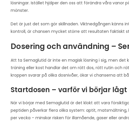
lösningar. Istället hjälper den oss att förändra våra vanor på
mönster.
Det är just det som gör skillnaden. Viktnedgången känns in
kontroll, är chansen mycket större att resultaten faktiskt s
Dosering och användning – Se
Att ta Semaglutid är inte en magisk lösning i sig, men det
träning eller kost handlar det om rätt dos, rätt rutin och 
kroppen svarar på olika dosnivåer, ökar vi chanserna att b
Startdosen – varför vi börjar lå
När vi börjar med Semaglutid är det klokt att vara försiktig
peptiden påverkar flera olika system: aptit, matsmältning
per vecka – minskar risken för illamående, gaser eller and