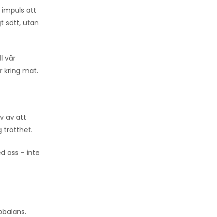
 impuls att
t sätt, utan
l vår
r kring mat.
v av att
g trötthet.
d oss – inte
obalans.