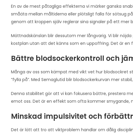
En av de mest påtagliga effekterna vi märker ganska snab
småäta mellan måltiderna eller plötsligt falla för sötsug p
genom att kroppen själv reglerar sina signaler på ett mer b
Mättnadskänslan blir dessutom mer långvarig. Vi blir nöjda p
kostplan utan att det känns som en uppoffring. Det är en f
Bättre blodsockerkontroll och jä
Många av oss som kämpat med vikt vet hur blodsockret sty
”fylla på”. Med Semaglutid blir blodsockerkurvan mer stabil, v
Denna stabilitet gör att vi kan fokusera bättre, prestera
emot oss. Det är en effekt som ofta kommer smygande, men 
Minskad impulsivitet och förbättr
Det är lätt att tro att viktproblem handlar om dålig discipl