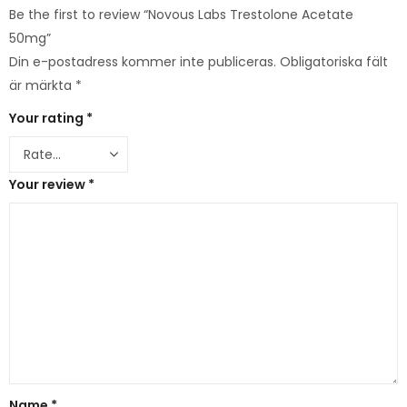
Be the first to review “Novous Labs Trestolone Acetate
50mg”
Din e-postadress kommer inte publiceras.
Obligatoriska fält
är märkta
*
Your rating
*
Your review
*
Name
*