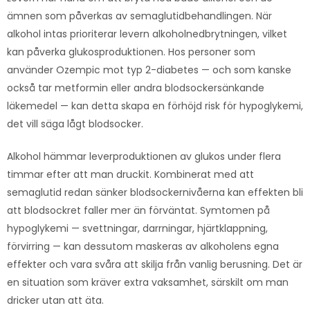
ämnen som påverkas av semaglutidbehandlingen. När
alkohol intas prioriterar levern alkoholnedbrytningen, vilket
kan påverka glukosproduktionen. Hos personer som
använder Ozempic mot typ 2-diabetes — och som kanske
också tar metformin eller andra blodsockersänkande
läkemedel — kan detta skapa en förhöjd risk för hypoglykemi,
det vill säga lågt blodsocker.
Alkohol hämmar leverproduktionen av glukos under flera
timmar efter att man druckit. Kombinerat med att
semaglutid redan sänker blodsockernivåerna kan effekten bli
att blodsockret faller mer än förväntat. Symtomen på
hypoglykemi — svettningar, darrningar, hjärtklappning,
förvirring — kan dessutom maskeras av alkoholens egna
effekter och vara svåra att skilja från vanlig berusning. Det är
en situation som kräver extra vaksamhet, särskilt om man
dricker utan att äta.