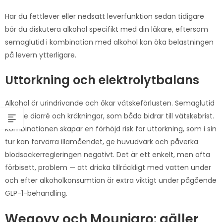
Har du fettlever eller nedsatt leverfunktion sedan tidigare
bör du diskutera alkohol specifikt med din läkare, eftersom
semaglutid i kombination med alkohol kan öka belastningen
på levern ytterligare.
Uttorkning och elektrolytbalans
Alkohol är urindrivande och ökar vätskeförlusten. Semaglutid
kan ge diarré och kräkningar, som båda bidrar till vätskebrist.
Kombinationen skapar en förhöjd risk för uttorkning, som i sin
tur kan förvärra illamåendet, ge huvudvärk och påverka
blodsockerregleringen negativt. Det är ett enkelt, men ofta
förbisett, problem — att dricka tillräckligt med vatten under
och efter alkoholkonsumtion är extra viktigt under pågående
GLP-1-behandling.
Wegovy och Mounjaro: gäller