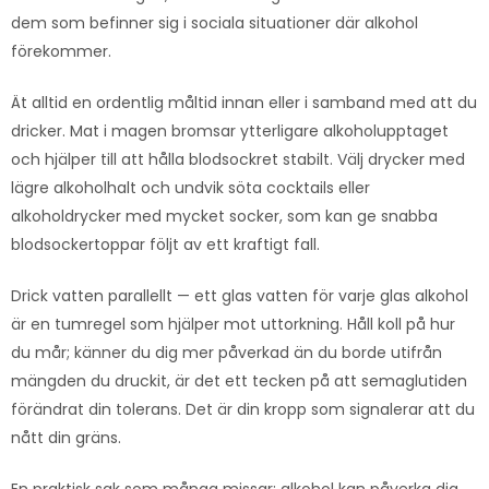
dem som befinner sig i sociala situationer där alkohol
förekommer.
Ät alltid en ordentlig måltid innan eller i samband med att du
dricker. Mat i magen bromsar ytterligare alkoholupptaget
och hjälper till att hålla blodsockret stabilt. Välj drycker med
lägre alkoholhalt och undvik söta cocktails eller
alkoholdrycker med mycket socker, som kan ge snabba
blodsockertoppar följt av ett kraftigt fall.
Drick vatten parallellt — ett glas vatten för varje glas alkohol
är en tumregel som hjälper mot uttorkning. Håll koll på hur
du mår; känner du dig mer påverkad än du borde utifrån
mängden du druckit, är det ett tecken på att semaglutiden
förändrat din tolerans. Det är din kropp som signalerar att du
nått din gräns.