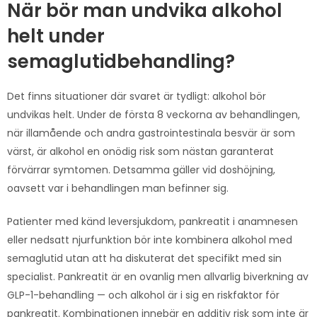
När bör man undvika alkohol
helt under
semaglutidbehandling?
Det finns situationer där svaret är tydligt: alkohol bör
undvikas helt. Under de första 8 veckorna av behandlingen,
när illamående och andra gastrointestinala besvär är som
värst, är alkohol en onödig risk som nästan garanterat
förvärrar symtomen. Detsamma gäller vid doshöjning,
oavsett var i behandlingen man befinner sig.
Patienter med känd leversjukdom, pankreatit i anamnesen
eller nedsatt njurfunktion bör inte kombinera alkohol med
semaglutid utan att ha diskuterat det specifikt med sin
specialist. Pankreatit är en ovanlig men allvarlig biverkning av
GLP-1-behandling — och alkohol är i sig en riskfaktor för
pankreatit. Kombinationen innebär en additiv risk som inte är