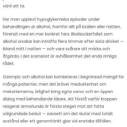
värd att ta.
Har man upplevt hypoglykemiska episoder under
behandlingen är alkohol, framför allt på kvällen eller natten,
förenat med en mer konkret fara. Blodsockerfallet som
alkohol orsakar kan inträffa flera timmar efter sista dricket —
ibland mitt i natten — och vara svårare att märka och
åtgärda. I det scenariot är avhållsamhet det enda rimliga
rådet.
Ozempic och alkohol kan kombineras i begränsad mängd för
många patienter, men det kräver medvetenhet om
mekanismerna, ärlighet kring egna vanor och en öppen
dialog med behandlande läkare. Att förstå varför kroppen
reagerar annorlunda är första steget mot att fatta
välgrundade beslut — oavsett om det slutar med totalt
avstånd eller ett genomtänkt glas vid enstaka tillfällen.