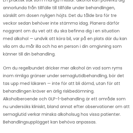
En praktisk sak som många missar: alkohol kan påverka dig
annorlunda från tillfälle till tillfälle under behandlingen,
särskilt om dosen nyligen höjts. Det du tålde bra för tre
veckor sedan behöver inte stämma idag. Planera därför
noggrant om du vet att du ska befinna dig i en situation
med alkohol — undvik att köra bil, var på en plats där du kan
vila om du mår illa och ha en person i din omgivning som
känner till din behandling.
Om du regelbundet dricker mer alkohol än vad som ryms
inom rimliga gränser under semaglutidbehandling, bör det
tas upp med läkaren — inte för att bli dömd, utan för att
behandlingen kräver en ärlig riskbedömning.
Alkoholberoende och GLP-1-behandling är ett område som
nu undersöks kliniskt, bland annat efter observationer om att
semaglutid verkar minska alkoholsug hos vissa patienter.
Behandlingsupplägget kan behöva anpassas.