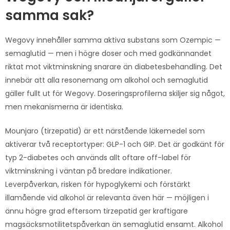
samma sak?
Wegovy innehåller samma aktiva substans som Ozempic —
semaglutid — men i högre doser och med godkännandet
riktat mot viktminskning snarare än diabetesbehandling. Det
innebär att alla resonemang om alkohol och semaglutid
gäller fullt ut för Wegovy. Doseringsprofilerna skiljer sig något,
men mekanismerna är identiska.
Mounjaro (tirzepatid) är ett närstående läkemedel som
aktiverar två receptortyper: GLP-1 och GIP. Det är godkänt för
typ 2-diabetes och används allt oftare off-label för
viktminskning i väntan på bredare indikationer.
Leverpåverkan, risken för hypoglykemi och förstärkt
illamående vid alkohol är relevanta även här — möjligen i
ännu högre grad eftersom tirzepatid ger kraftigare
magsäcksmotilitetspåverkan än semaglutid ensamt. Alkohol