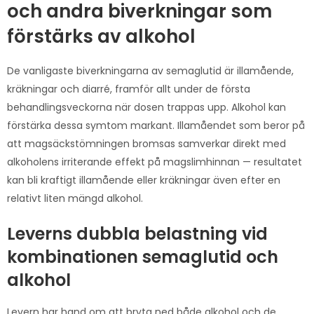
och andra biverkningar som
förstärks av alkohol
De vanligaste biverkningarna av semaglutid är illamående,
kräkningar och diarré, framför allt under de första
behandlingsveckorna när dosen trappas upp. Alkohol kan
förstärka dessa symtom markant. Illamåendet som beror på
att magsäckstömningen bromsas samverkar direkt med
alkoholens irriterande effekt på magslimhinnan — resultatet
kan bli kraftigt illamående eller kräkningar även efter en
relativt liten mängd alkohol.
Leverns dubbla belastning vid
kombinationen semaglutid och
alkohol
Levern har hand om att bryta ned både alkohol och de