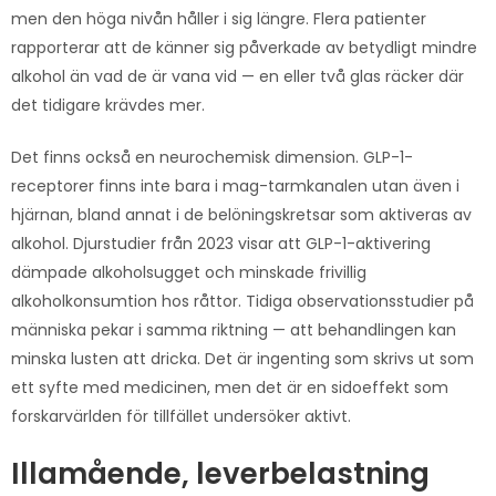
men den höga nivån håller i sig längre. Flera patienter
rapporterar att de känner sig påverkade av betydligt mindre
alkohol än vad de är vana vid — en eller två glas räcker där
det tidigare krävdes mer.
Det finns också en neurochemisk dimension. GLP-1-
receptorer finns inte bara i mag-tarmkanalen utan även i
hjärnan, bland annat i de belöningskretsar som aktiveras av
alkohol. Djurstudier från 2023 visar att GLP-1-aktivering
dämpade alkoholsugget och minskade frivillig
alkoholkonsumtion hos råttor. Tidiga observationsstudier på
människa pekar i samma riktning — att behandlingen kan
minska lusten att dricka. Det är ingenting som skrivs ut som
ett syfte med medicinen, men det är en sidoeffekt som
forskarvärlden för tillfället undersöker aktivt.
Illamående, leverbelastning