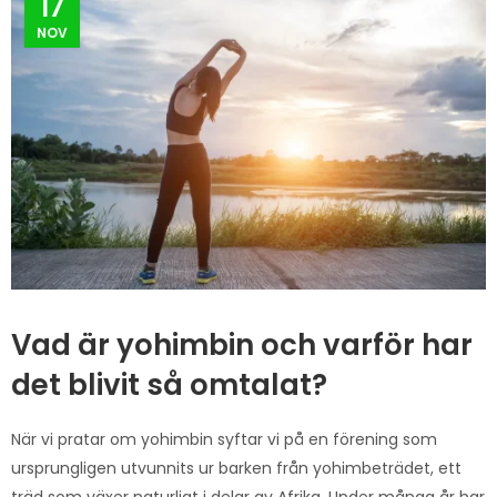
17
NOV
Vad är yohimbin och varför har
det blivit så omtalat?
När vi pratar om yohimbin syftar vi på en förening som
ursprungligen utvunnits ur barken från yohimbeträdet, ett
träd som växer naturligt i delar av Afrika. Under många år har