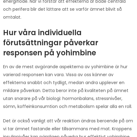
energiflöde. När vi förstår att effekterna är både centrala
och perifera blir det lättare att se varför ämnet blivit så
omtalat.
Hur våra individuella
förutsättningar påverkar
responsen på yohimbine
En av de mest avgörande aspekterna av yohimbine är hur
varierad responsen kan vara. Vissa av oss känner av
effekterna snabbt och tydligt, medan andra upplever en
mildare påverkan. Detta beror inte på kvaliteten på ämnet
utan snarare på vår biologi: hormonbalans, stressnivåer,
sömn, koffeinkonsumtion och metabolism spelar alla en roll.
Det är också vanligt att vår reaktion ändras beroende på om
vi tar ämnet fastande eller tillsammans med mat. Kroppens
insulinnivåer kan nämligen påverka hur effektivt yohimbine