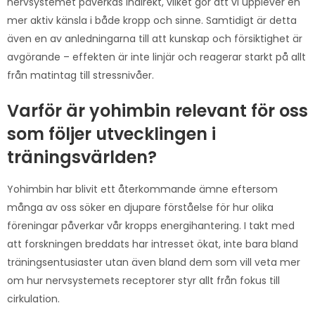
nervsystemet påverkas indirekt, vilket gör att vi upplever en
mer aktiv känsla i både kropp och sinne. Samtidigt är detta
även en av anledningarna till att kunskap och försiktighet är
avgörande – effekten är inte linjär och reagerar starkt på allt
från matintag till stressnivåer.
Varför är yohimbin relevant för oss
som följer utvecklingen i
träningsvärlden?
Yohimbin har blivit ett återkommande ämne eftersom
många av oss söker en djupare förståelse för hur olika
föreningar påverkar vår kropps energihantering. I takt med
att forskningen breddats har intresset ökat, inte bara bland
träningsentusiaster utan även bland dem som vill veta mer
om hur nervsystemets receptorer styr allt från fokus till
cirkulation.