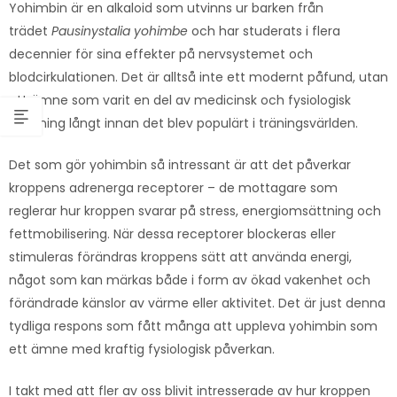
Yohimbin är en alkaloid som utvinns ur barken från
trädet
Pausinystalia yohimbe
och har studerats i flera
decennier för sina effekter på nervsystemet och
blodcirkulationen. Det är alltså inte ett modernt påfund, utan
ett ämne som varit en del av medicinsk och fysiologisk
forskning långt innan det blev populärt i träningsvärlden.
Det som gör yohimbin så intressant är att det påverkar
kroppens adrenerga receptorer – de mottagare som
reglerar hur kroppen svarar på stress, energiomsättning och
fettmobilisering. När dessa receptorer blockeras eller
stimuleras förändras kroppens sätt att använda energi,
något som kan märkas både i form av ökad vakenhet och
förändrade känslor av värme eller aktivitet. Det är just denna
tydliga respons som fått många att uppleva yohimbin som
ett ämne med kraftig fysiologisk påverkan.
I takt med att fler av oss blivit intresserade av hur kroppen